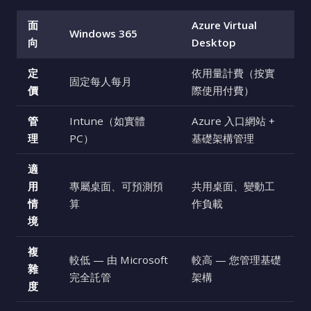
面
Azure Virtual
Windows 365
向
Desktop
定
依用量計費（按實
固定每人每月
價
際使用付費）
管
Intune（如實體
Azure 入口網站 +
理
PC）
基礎架構管理
適
用
專屬桌面、可預測預
共用桌面、變動工
情
算
作負載
境
複
較低 — 由 Microsoft
較高 — 您管理基礎
雜
完全託管
架構
度