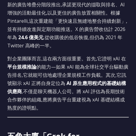
新的廣告堆疊分階段推出,承諾更現代的擷取與排名、AI
增強的活動最佳化,以及更佳的廣告放置相關性。根據
Pintarelli,這次重建能「更快速且無縫地整合持續創新」,
並有持續改進與定期功能推送。X 的廣告營收估計 2026
年為
24.6 億美元
,從收購後的低谷恢復,但仍為 2021 年
Twitter 高峰的一半。
對企業團隊而言,這在兩方面很重要。首先,它證明 xAI 在
平台規模推論
的能力—如果 xAI 能為全球社交平台驅動廣
告排名,它就能可信地處理企業規模工作負載。其次,它訊
號顯示 xAI 正將自身定位為
AI 原生應用程式的基礎結構
供應商
,不僅是聊天機器人公司。將 xAI 評估為長期技術
合作夥伴的組織,應將廣告平台重建視為 xAI 基礎結構成
熟度的證明點。