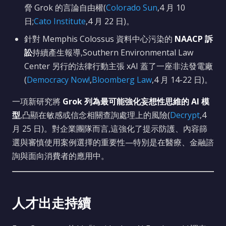
脅 Grok 的言論自由權(
Colorado Sun
,4 月 10
日;
Cato Institute
,4 月 22 日)。
針對 Memphis Colossus 資料中心污染的
NAACP 訴
訟
持續產生報導,Southern Environmental Law
Center 另行的法律行動主張 xAI 蓋了一座非法發電廠
(
Democracy Now!
,
Bloomberg Law
,4 月 14-22 日)。
一項新研究將
Grok 列為最可能強化妄想性思維的 AI 模
型
,凸顯在敏感或信念相關查詢處理上的風險(
Decrypt
,4
月 25 日)。對企業團隊而言,這強化了提示防護、內容篩
選與審慎使用案例選擇的重要性—特別是在醫療、金融諮
詢與面向消費者的應用中。
人才出走持續