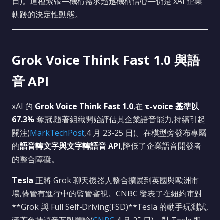
日)。這種緊張—機構需求超越機構信心—仍是 xAI 企業
軌跡的決定性動態。
Grok Voice Think Fast 1.0 與語
音 API
xAI 的
Grok Voice Think Fast 1.0
,在
τ-voice 基準以
67.3%
奪冠,隨著組織開始評估其企業語音能力,持續引起
關注(
MarkTechPost
,4 月 23-25 日)。在模型旁發布專屬
的
語音轉文字與文字轉語音 API
,降低了企業語音開發者
的整合障礙。
Tesla
正將 Grok 聊天機器人整合擴展到英國與歐洲市
場,儘管有進行中的監管審視。CNBC 發表了在紐約市對
**Grok 與 Full Self-Driving(FSD)**Tesla 的動手玩測試,