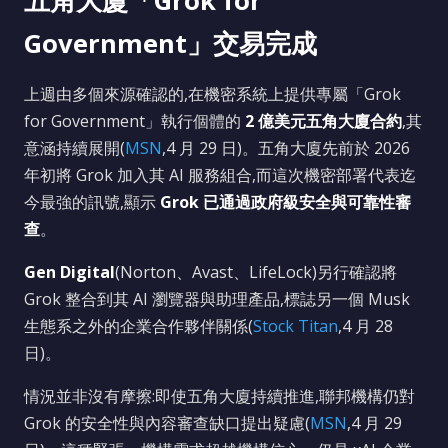
五角大廈「Grok for
Government」交易完成
上週由多個來源確認的,在機密系統上提供專屬「Grok
for Government」執行個體的
2 億美元五角大廈合約
,其
意涵持續展開(
MSN
,4 月 29 日)。五角大廈先前於 2026
年初將 Grok 加入其 AI 服務組合,而這次機密部署代表迄
今最強的訊號,顯示
Grok 已通過政府級安全與可靠性審
查
。
Gen Digital
(Norton、Avast、LifeLock)另行確認將
Grok 整合到其 AI 瀏覽器與助理產品,標誌另一個 Musk
生態系之外的企業合作夥伴關係(
Stock Titan
,4 月 28
日)。
情況並非沒有摩擦:即使五角大廈持續推進,聯邦機構仍對
Grok 的安全性與內容審查缺口提出疑慮(
MSN
,4 月 29