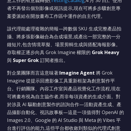
意工作的有意義轉變(
TestingCatalog
,4 月 30 日)。使用
者不再發出個別影像或視訊提示,現在可將多步驟創意專
案委派給在開放畫布工作區中運作的自主代理。
該代理能處理複雜的簡報—跨數個 SKU 生成完整產品拍
攝、將多張影像融合為合成場景,或產出一部完整的一分
鐘短片,包含情境草擬、場景剪輯生成與搭配海報影像。
存取權正逐步向具 Grok Imagine 權限的
Grok Heavy
與
Super Grok
訂閱者推出。
對企業團隊而言這意味著:
Imagine Agent
將 Grok
Imagine 從提示回應影像工具重新框架為創意製作平
台。行銷團隊、內容工作室與產品視覺化工作流程,現在
可將畫布視為自主協作者,而非每項資產的生成介面。對
於涉及 AI 驅動創意製作的諮詢合作—活動資產生成、產
品攝影自動化、視訊故事板—這是一項值得對 OpenAI 的
Images 2.0、Google 的 AI Studio 與 Meta 的 Vibes 平
台進行評估的能力,這些平台都收斂到類似的代理式創意