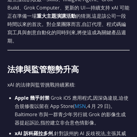
Build、Grok Computer、更新的 UI—持續支持 xAI 可能
正在準備一場
重大主題演講活動
的猜測,這是該公司一段
時間以來的首次。對企業團隊而言,自訂代理、程式碼編
寫工具與創意自動化的同時到來,將使這成為關鍵產品週
期。
法律與監管態勢升高
xAI 的法律與監管挑戰持續累積:
Apple 幾乎封禁
Grok iOS 應用程式,因深偽違規,迫使
合規修復以留在 App Store(
MSN
,4 月 29 日)。
Baltimore 市與一群青少年另行就 Grok 的影像生成
器提起訴訟,指控建立非合意色情影像。
xAI 訴科羅拉多州
,針對該州的 AI 反歧視法,主張其威