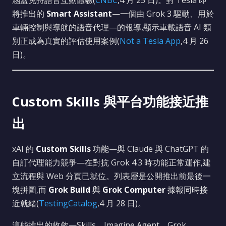
涵蓋免持語音互動體驗(
CNBC
,4 月 25 日)。對 Tesla 即
將推出的
Smart Assistant
—一個由 Grok 3 驅動、用於
車輛控制與導航的語音代理—的報導,顯示車載語音 AI 類
別正成為真實的評估使用案例(
Not a Tesla App
,4 月 26
日)。
Custom Skills 與平台功能接近推
出
xAI 的
Custom Skills
功能—與 Claude 與 ChatGPT 的
自訂代理能力競爭—在對抗 Grok 4.3 時功能正常運作,建
立流程與 Web 分頁已就位。列表層是公開推出前最後一
塊拼圖,而
Grok Build
與
Grok Computer
據報同時接
近就緒(
TestingCatalog
,4 月 28 日)。
這些推出的收斂—Skills、Imagine Agent、Grok