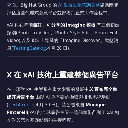
介面。Big Hat Group 的
AI & 自動化諮詢實務
協助團隊
評估這些代理式創意平台並部署到正式工作流程中。
xAI 也在準備
自訂、可分享的 Imagine 模板
,有三個初始
類別(Photo-to-Video、Photo-Style-Edit、Photo-Edit-
Video),以及 iOS 上專屬的「Imagine Discover」動態消
息(
TestingCatalog
,4 月 28 日)。
X 在 xAI 技術上重建整個廣告平台
在一項對 xAI 生態系有重大影響的發展中,
X 宣布完全重
建其廣告平台
,由以 AI 為基礎的擷取與排名系統驅動
(
TechCrunch
,4 月 30 日)。該公告來自
Monique
Pintarelli
,xAI 的全球廣告主管—這個頭銜凸顯了 xAI 如
今對 X 營收基礎結構的掌握程度。