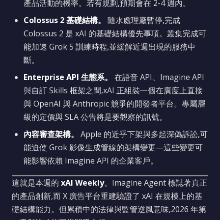
產品活動的機率。若有規劃,預期會在 2-4 週內。
Colossus 2 基礎結構。
隨水處理廠暫停,完成
Colossus 2 是 xAI 的基礎結構優先事項。叢集完成可
能加速 Grok 5 訓練時程,並緩解近週出現的服務中
斷。
Enterprise API 生態系。
在語音 API、Imagine API
與自訂 Skills 框架之間,xAI 正組裝一個在廣度上直接
與 OpenAI 與 Anthropic 競爭的開發者平台。專屬層
級的定價與 SLA 公告將是要觀察的訊號。
內容審查架構。
Apple 的近乎下架與多起深偽訴訟,可
能迫使 Grok 影像生成管線的架構變更—這些變更可
能影響依賴 Imagine API 的企業客戶。
這就是本週的
xAI Weekly
。Imagine Agent 標誌著真正
的產品創新,而 X 廣告平台重建驗證了 xAI 在規模上的基
礎結構能力。但累積中的法律與監管逆風意味,2026 年第