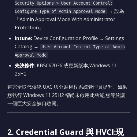
Security Options > User Account Control:
→ 設為
Configure Type of Admin Approval Mode
「Admin Approval Mode With Administrator
Protection」
Intune:
Device Configuration Profile → Settings
Catalog →
User Account Control Type of Admin
Approval Mode
先決條件:
KB5067036 或更新版本,Windows 11
25H2
這完全取代傳統 UAC 與分裂權杖系統管理員提升。如果
您執行 Windows 11 25H2 卻尚未啟用此功能,您等於讓
一個巨大安全缺口敞開。
2. Credential Guard 與 HVCI:現