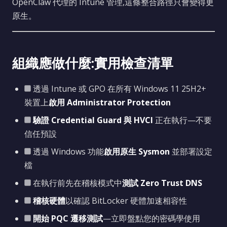
OpenClaw 代理的 Intune 管理,這條整合路徑只會變得更
原生。
組織應做什麼:實用檢查清單
透過 Intune 或 GPO 在所有 Windows 11 25H2+
裝置上
啟用 Administrator Protection
驗證 Credential Guard 與 HVCI
正在執行—不要
信任預設
透過 Windows 功能
啟用原生 Sysmon
並部署設定
檔
在執行前先在稽核模式中
測試 Zero Trust DNS
稽核硬體
以確認 BitLocker 硬體加速相容性
開始 PQC 遷移測試
—立即盤點您的密碼學使用