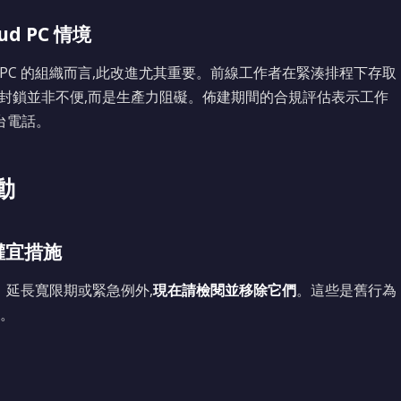
oud PC 情境
ud PC 的組織而言,此改進尤其重要。前線工作者在緊湊排程下存取
l Access 封鎖並非不便,而是生產力阻礙。佈建期間的合規評估表示工作
台電話。
動
s 權宜措施
排除、延長寬限期或緊急例外,
現在請檢閱並移除它們
。這些是舊行為
。