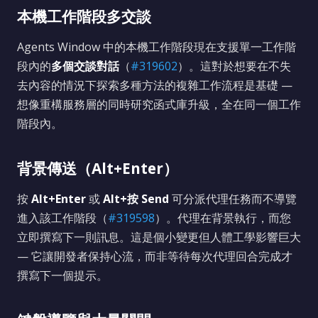
本機工作階段多交談
Agents Window 中的本機工作階段現在支援單一工作階
段內的
多個交談對話
（
#319602
）。這對於想要在不失
去內容的情況下探索多種方法的複雜工作流程是基礎 —
想像重構服務層的同時研究函式庫升級，全在同一個工作
階段內。
背景傳送（Alt+Enter）
按
Alt+Enter
或
Alt+按 Send
可分派代理任務而不導覽
進入該工作階段（
#319598
）。代理在背景執行，而您
立即撰寫下一則訊息。這是個小變更但人體工學影響巨大
— 它讓開發者保持心流，而非等待每次代理回合完成才
撰寫下一個提示。