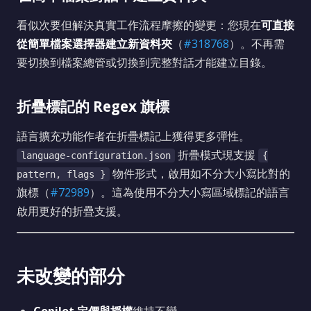
看似次要但解決真實工作流程摩擦的變更：您現在
可直接
從簡單檔案選擇器建立新資料夾
（
#318768
）。不再需
要切換到檔案總管或切換到完整對話才能建立目錄。
折疊標記的 Regex 旗標
語言擴充功能作者在折疊標記上獲得更多彈性。
折疊模式現支援
language-configuration.json
{
物件形式，啟用如不分大小寫比對的
pattern, flags }
旗標（
#72989
）。這為使用不分大小寫區域標記的語言
啟用更好的折疊支援。
未改變的部分