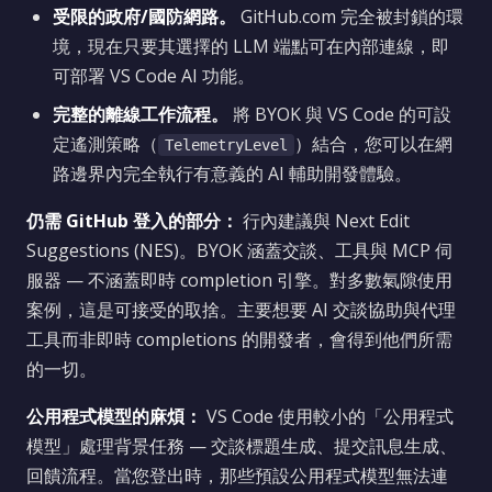
受限的政府/國防網路。
GitHub.com 完全被封鎖的環
境，現在只要其選擇的 LLM 端點可在內部連線，即
可部署 VS Code AI 功能。
完整的離線工作流程。
將 BYOK 與 VS Code 的可設
定遙測策略（
）結合，您可以在網
TelemetryLevel
路邊界內完全執行有意義的 AI 輔助開發體驗。
仍需 GitHub 登入的部分：
行內建議與 Next Edit
Suggestions (NES)。BYOK 涵蓋交談、工具與 MCP 伺
服器 — 不涵蓋即時 completion 引擎。對多數氣隙使用
案例，這是可接受的取捨。主要想要 AI 交談協助與代理
工具而非即時 completions 的開發者，會得到他們所需
的一切。
公用程式模型的麻煩：
VS Code 使用較小的「公用程式
模型」處理背景任務 — 交談標題生成、提交訊息生成、
回饋流程。當您登出時，那些預設公用程式模型無法連