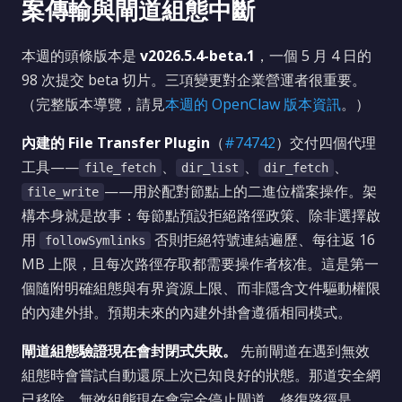
案傳輸與閘道組態中斷
本週的頭條版本是
v2026.5.4-beta.1
，一個 5 月 4 日的
98 次提交 beta 切片。三項變更對企業營運者很重要。
（完整版本導覽，請見
本週的 OpenClaw 版本資訊
。）
內建的 File Transfer Plugin
（
#74742
）交付四個代理
工具——
、
、
、
file_fetch
dir_list
dir_fetch
——用於配對節點上的二進位檔案操作。架
file_write
構本身就是故事：每節點預設拒絕路徑政策、除非選擇啟
用
否則拒絕符號連結遍歷、每往返 16
followSymlinks
MB 上限，且每次路徑存取都需要操作者核准。這是第一
個隨附明確組態與有界資源上限、而非隱含文件驅動權限
的內建外掛。預期未來的內建外掛會遵循相同模式。
閘道組態驗證現在會封閉式失敗。
先前閘道在遇到無效
組態時會嘗試自動還原上次已知良好的狀態。那道安全網
已移除。無效組態現在會完全停止閘道。修復路徑是