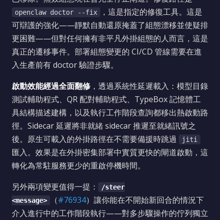
，這是指定的修復工具。這是
openclaw doctor --fix
可辯護的強化——靜默自動還原掩蓋了組態漂移並使疑排
更困難——但對任何擁有非平凡外掛組態的人而言，這是
真正的遷移事件。部署組態變更的 CI/CD 管線需要在進
入生產前有 doctor 驗證步驟。
啟動效能經過全面翻修
，透過系統性延遲載入：模型目錄
測試輔助程式、QR 配對輔助程式、TypeBox 記憶體工
具結構描述建構，以及執行工作階段查詢都移出熱啟動路
徑。Sidecar 延遲將非就緒 sidecar 推遲至就緒訊號之
後。原生可載入的外掛路徑在不需要備援時跳過
jiti
匯入。效果是在外掛密集部署中實質更快的閘道啟動，這
轉化為常駐服務更少的重啟停機時間。
另外兩項變更值得一提：
/steer
（
#76934
）讓你能在不開始新回合的情況下
<message>
介入進行中的工作階段執行——對多步驟操作的佇列獨立