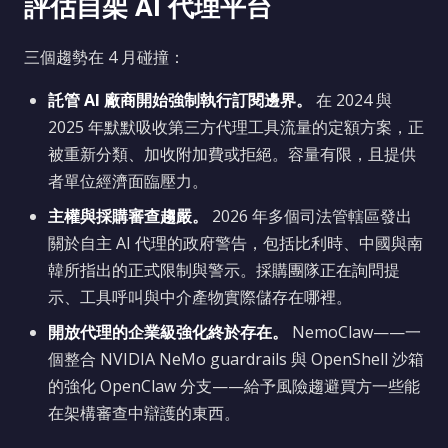
評估自架 AI 代理平台
三個趨勢在 4 月碰撞：
託管 AI 廠商開始強制執行訂閱邊界。
在 2024 與
2025 年默默吸收第三方代理工具流量的定額方案，正
被重新分類、加收附加費或拒絕。容量有限，且提供
者單位經濟面臨壓力。
主權與採購審查趨嚴。
2026 年多個司法管轄區發出
關於自主 AI 代理的政府警告，包括比利時、中國與南
韓所指出的正式限制與警示。採購團隊正在詢問提
示、工具呼叫與中介產物實際儲存在哪裡。
開放代理的企業級強化終於存在。
NemoClaw——一
個整合 NVIDIA NeMo guardrails 與 OpenShell 沙箱
的強化 OpenClaw 分支——給予風險趨避買方一些能
在架構審查中辯護的東西。