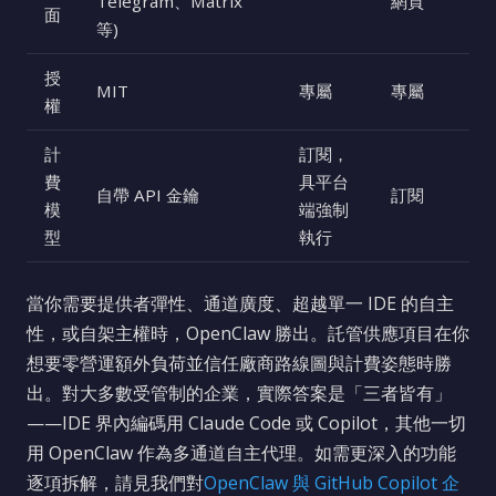
Telegram、Matrix
網頁
面
等)
授
MIT
專屬
專屬
權
計
訂閱，
費
具平台
自帶 API 金鑰
訂閱
模
端強制
型
執行
當你需要提供者彈性、通道廣度、超越單一 IDE 的自主
性，或自架主權時，OpenClaw 勝出。託管供應項目在你
想要零營運額外負荷並信任廠商路線圖與計費姿態時勝
出。對大多數受管制的企業，實際答案是「三者皆有」
——IDE 界內編碼用 Claude Code 或 Copilot，其他一切
用 OpenClaw 作為多通道自主代理。如需更深入的功能
逐項拆解，請見我們對
OpenClaw 與 GitHub Copilot 企