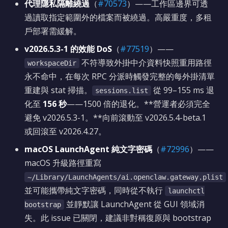
代理隱私隔離繞過
（
#70573
）——工作區邊界可透
過讀取指定範圍外的檔案而被繞過。高嚴重度，多租
戶部署需緩解。
v2026.5.3-1 的效能 DoS
（
#77519
）——
不符導致外掛中介資料快照重用路徑
workspaceDir
永不命中，在每次 RPC 分派時觸發完整的每外掛清單
重建與 stat 掃描。
從 99–155 ms 退
sessions.list
化至
156 秒
——1500 倍的退化。**營運者必須完全
避免 v2026.5.3-1。**向前滾動至 v2026.5.4-beta.1
或回滾至 v2026.4.27。
macOS LaunchAgent 純文字密碼
（
#72996
）——
macOS 升級路徑重寫
~/Library/LaunchAgents/ai.openclaw.gateway.plist
並可能攜帶純文字密碼，同時從不執行
launchctl
並靜默讓 LaunchAgent 從 GUI 領域消
bootstrap
失。此 issue 已關閉，建議非對稱復原與 bootstrap