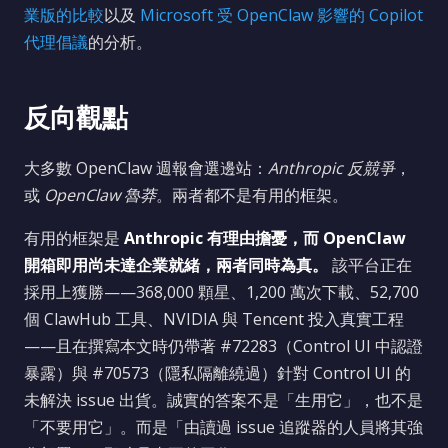
業版的比較
以及
Microsoft 受 OpenClaw 影響的 Copilot
代理倡議
的分析。
反向觀點
大多數 OpenClaw 週報會選邊站：
Anthropic 反競爭
，
或
OpenClaw 魯莽
。兩者都不是有用的框架。
有用的框架是
Anthropic 有理由擔憂，而 OpenClaw
開箱即用尚未達企業就緒，兩者同時為真。
該平台正在
採用上獲勝——368,000 顆星、1,200 萬次下載、52,700
個 ClawHub 工具、NVIDIA 與 Tencent 投入真實工程
——且在撰寫本文時仍帶著 #72283（Control UI 中認證
暴露）與 #70573（隱私隔離繞過）針對 Control UI 的
未解決 issue 出貨。誠實的答案不是「生用它」，也不是
「不要用它」。而是「由讀過 issue 追蹤器的人員將其強