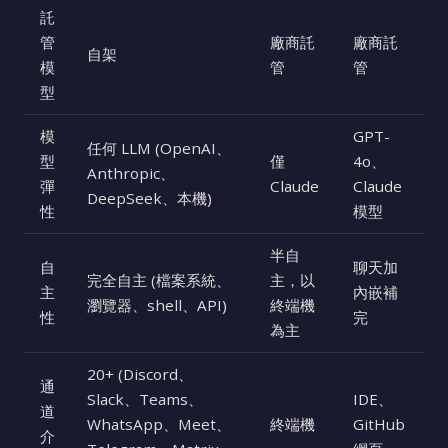
託
管
廠商託
廠商託
自架
模
管
管
型
模
GPT-
任何 LLM (OpenAI、
型
僅
4o、
Anthropic、
彈
Claude
Claude
DeepSeek、本機)
性
模型
半自
自
聊天加
完全自主 (檔案系統、
主，以
主
內嵌補
瀏覽器、shell、API)
終端機
性
完
為主
20+ (Discord、
通
Slack、Teams、
IDE、
道
WhatsApp、Meet、
終端機
GitHub
介