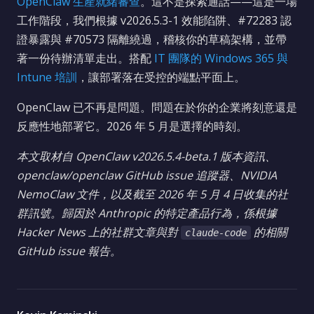
OpenClaw 生產就緒審查
。這不是探索通話——這是一場
工作階段，我們根據 v2026.5.3-1 效能陷阱、#72283 認
證暴露與 #70573 隔離繞過，稽核你的草稿架構，並帶
著一份待辦清單走出。搭配
IT 團隊的 Windows 365 與
Intune 培訓
，讓部署落在受控的端點平面上。
OpenClaw 已不再是問題。問題在於你的企業將刻意還是
反應性地部署它。2026 年 5 月是選擇的時刻。
本文取材自 OpenClaw v2026.5.4-beta.1 版本資訊、
openclaw/openclaw GitHub issue 追蹤器、NVIDIA
NemoClaw 文件，以及截至 2026 年 5 月 4 日收集的社
群訊號。歸因於 Anthropic 的特定產品行為，係根據
Hacker News 上的社群文章與對
的相關
claude-code
GitHub issue 報告。