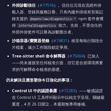
外掛診斷信任
（
#77516
）。信任位元現在流經外掛
載入器、登錄與服務註冊。只有內建外掛或有安裝記
錄支援的
npm 套件會獲
@openclaw/diagnostics-*
得
能力。先前，不受信任的
internalDiagnostics
外部外掛套件可註冊為診斷匯出者。
沙箱容器/瀏覽器登錄
（
#74831
）移至每執行階段分
片檔案，減少工作階段鎖定爭用。
Tree-sitter shell 命令解釋器
（
#75004
）已加入
——尚未連接至任何核准介面，但它是合規環境將要
求的可解釋命令核准的基礎。
仍未解決且應形塑你今日強化的事項：
Control UI 中的認證暴露
（
#72283
）——敏感認證
在 Control UI 工具呼叫顯示中以純文字呈現。關鍵嚴
重度，4 月 26 日開立，本週期無專用修補。