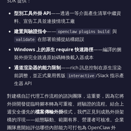
SDK 提供：
型別工具外掛 API
——透過一等介面產生清單中繼資
料、宣告工具並連接情境工廠
建置與驗證指令
——
與
openclaw plugins build
在部署前捕捉結構錯誤
validate
Windows 上的原生 require 快速路徑
——編譯的捆
裝外掛完全跳過原始碼轉換載入器成本
通道渲染器的能力限制
——rich 訊息控制在原生渲染
前調整，並正式棄用舊版
/Slack 指示產
interactive
生器 API
對建構自訂代理工作流程的諮詢團隊，這重要，因為它將
外掛開發從臨時腳本轉為可重複、經驗證的流程。結合上
週安全優先的
檔案傳輸外掛
模式，我們正見到成熟外掛架
構的浮現——組態驅動、範圍有界、營運者可核准。企業
團隊應開始評估哪些內部能力可打包為 OpenClaw 外