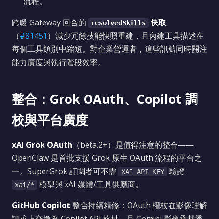
流程。
跨暖 Gateway 回合的
快取
resolvedSkills
（
#81451
）減少冗餘技能快照重建，且內建工具描述在
每個工具類別中縮短。對企業營運者，這些訊號同時關注
能力廣度與執行階段效率。
整合：Grok OAuth、Copilot 調
校與平台廣度
xAI Grok OAuth
（beta.2+）是值得注意的整合——
OpenClaw 是首批支援 Grok 原生 OAuth 流程的平台之
一。SuperGrok 訂閱者可不需
驗證
XAI_API_KEY
模型與 xAI 媒體/工具供應商。
xai/*
GitHub Copilot
整合持續精修：OAuth 權杖在影像理解
請求上交換為 Copilot API 權杖，且 Gemini 影像承載透