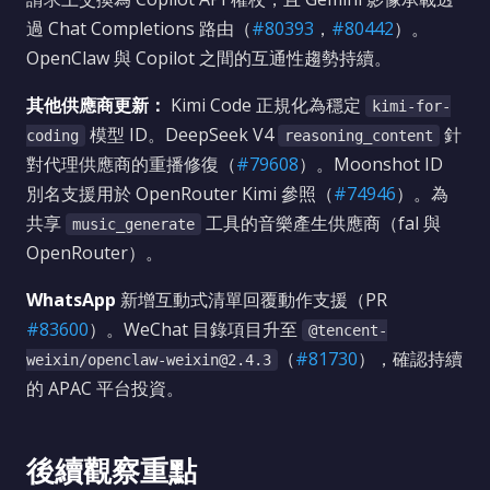
過 Chat Completions 路由（
#80393
，
#80442
）。
OpenClaw 與 Copilot 之間的互通性趨勢持續。
其他供應商更新：
Kimi Code 正規化為穩定
kimi-for-
模型 ID。DeepSeek V4
針
coding
reasoning_content
對代理供應商的重播修復（
#79608
）。Moonshot ID
別名支援用於 OpenRouter Kimi 參照（
#74946
）。為
共享
工具的音樂產生供應商（fal 與
music_generate
OpenRouter）。
WhatsApp
新增互動式清單回覆動作支援（PR
#83600
）。WeChat 目錄項目升至
@tencent-
（
#81730
），確認持續
weixin/openclaw-weixin@2.4.3
的 APAC 平台投資。
後續觀察重點