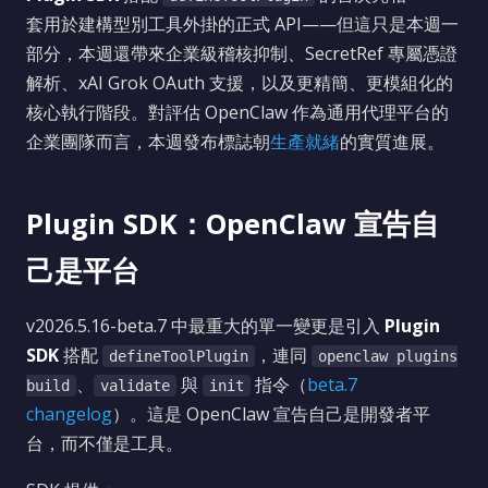
套用於建構型別工具外掛的正式 API——但這只是本週一
部分，本週還帶來企業級稽核抑制、SecretRef 專屬憑證
解析、xAI Grok OAuth 支援，以及更精簡、更模組化的
核心執行階段。對評估 OpenClaw 作為通用代理平台的
企業團隊而言，本週發布標誌朝
生產就緒
的實質進展。
Plugin SDK：OpenClaw 宣告自
己是平台
v2026.5.16-beta.7 中最重大的單一變更是引入
Plugin
SDK
搭配
，連同
defineToolPlugin
openclaw plugins
、
與
指令（
beta.7
build
validate
init
changelog
）。這是 OpenClaw 宣告自己是開發者平
台，而不僅是工具。