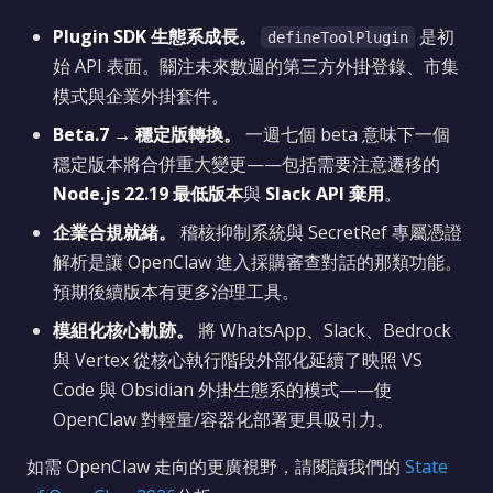
Plugin SDK 生態系成長。
是初
defineToolPlugin
始 API 表面。關注未來數週的第三方外掛登錄、市集
模式與企業外掛套件。
Beta.7 → 穩定版轉換。
一週七個 beta 意味下一個
穩定版本將合併重大變更——包括需要注意遷移的
Node.js 22.19 最低版本
與
Slack API 棄用
。
企業合規就緒。
稽核抑制系統與 SecretRef 專屬憑證
解析是讓 OpenClaw 進入採購審查對話的那類功能。
預期後續版本有更多治理工具。
模組化核心軌跡。
將 WhatsApp、Slack、Bedrock
與 Vertex 從核心執行階段外部化延續了映照 VS
Code 與 Obsidian 外掛生態系的模式——使
OpenClaw 對輕量/容器化部署更具吸引力。
如需 OpenClaw 走向的更廣視野，請閱讀我們的
State