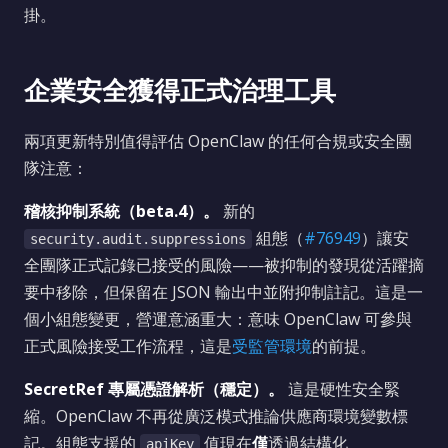
掛。
企業安全獲得正式治理工具
兩項更新特別值得評估 OpenClaw 的任何合規或安全團
隊注意：
稽核抑制系統（beta.4）。
新的
組態（
#76949
）讓安
security.audit.suppressions
全團隊正式記錄已接受的風險——被抑制的發現從活躍摘
要中移除，但保留在 JSON 輸出中並附抑制註記。這是一
個小組態變更，營運意涵重大：意味 OpenClaw 可參與
正式風險接受工作流程，這是
受監管環境
的前提。
SecretRef 專屬憑證解析（穩定）。
這是硬性安全緊
縮。OpenClaw 不再從廣泛模式推論供應商環境變數標
記。組態支援的
值現在
僅
透過結構化
apiKey