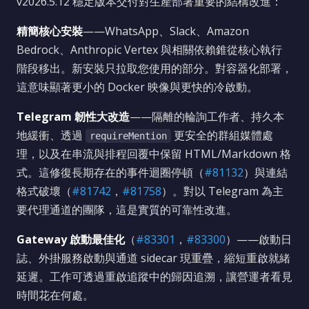
v2026.5.12 穩定版本交付對生產部署重要的結構改進：
精簡核心安裝
——WhatsApp、Slack、Amazon
Bedrock、Anthropic Vertex 與相關依賴錐從核心執行
階段移出。新安裝只拉取您使用的部分。對容器化部署，
這意味顯著更小的 Docker 映像與更快的冷啟動。
Telegram 韌性大改造
——隔離的輪詢工作者、持久本
地緩衝、透過
更安全的群組媒體處
requireMention
理，以及在串流與排程回覆中保留 HTML/Markdown 格
式。這修復長期存在的事件迴圈停頓（
#81132
）與連結
格式破壞（
#81742
，
#81758
）。對以 Telegram 為主
要代理通道的團隊，這是實質的可靠性改進。
Gateway 啟動最佳化
（
#83301
，
#83300
）——啟動日
誌、外掛服務啟動與通道 sidecar 現重疊，縮短重啟就緒
延遲。工作可透過重啟追蹤中的歸因追溯，讓營運者看見
時間花在何處。