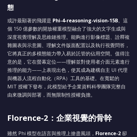
態
或許最顯著的飛躍是
Phi-4-reasoning-vision-15B
。這
個 150 億參數的開放權重模型融合了強大的文字生成與
深度視覺理解及思維鏈推理。能夠進行影像標題、詮釋複
雜圖表與示意圖、理解文件版面配置以及執行視覺問答，
它將真正的多模態能力帶入易於託管的佔用空間。值得注
意的是，它在螢幕定位——理解並對使用者介面元素進行
推理的能力——上表現出色，使其成為建構自主 UI 代理
與機器人流程自動化（RPA）工具的基礎。在寬鬆的
MIT 授權下發布，此模型給予企業資料科學團隊完整自
由來微調與部署，而無限制性授權負擔。
Florence-2：企業視覺的骨幹
雖然 Phi 模型在語言與推理上搶盡風頭，
Florence-2
卻