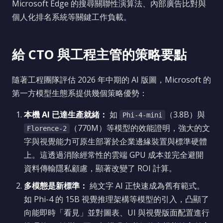
Microsoft Edge 的搜尋關聯性演算法、內部廣告比對與
個人化排名系統等關鍵工作負載。
給 CTO 與工程主管的策略要點
隨著工程團隊評估 2026 年中期的 AI 版圖，Microsoft 的
第一方模型生態系提供幾個策略優勢：
本機 AI 已達生產就緒：
如
（3.8B）與
Phi-4-mini
（770M）等模型的效能證明，強大的文
Florence-2
字與視覺能力可原生部署於企業邊緣裝置與標準硬體
上。這透過消除經常性的雲端 GPU 成本並完全避開
資料傳輸隱私顧慮，顯著改變了 ROI 計算。
多模態是新標準：
純文字 AI 正快速成為舊有範式。
如 Phi-4 的 15B 視覺推理架構等模型的引入，凸顯了
向能即時「看見」並對圖表、UI 與視覺版面配置進行