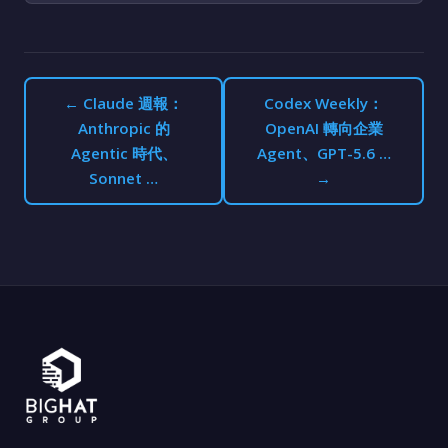
← Claude 週報：
Codex Weekly：
Anthropic 的
OpenAI 轉向企業
Agentic 時代、
Agent、GPT-5.6 …
Sonnet …
→