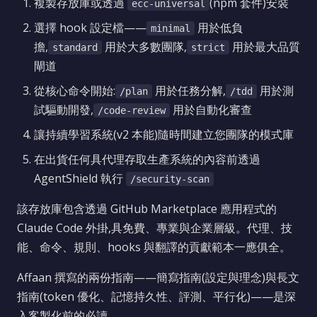
複製存放庫或透過
(npm 套件)安裝
ecc-universal
選擇 hook 設定檔——
用於低負
minimal
擔,
用於大多數團隊,
用於最大品質
standard
strict
閘道
從核心命令開始:
用於任務分解,
用於測
/plan
/tdd
試驅動開發,
用於自動化審查
/code-review
讓持續學習系統(v2 本能)隨時間建立您團隊的模式庫
在出貨任何具代理存取生產系統的內容前透過
AgentShield 執行
/security-scan
該存放庫包含透過 GitHub Marketplace 應用程式的
Claude Code 外掛,具免費、專業與企業層級。代理、技
能、命令、規則、hooks 與翻譯的貢獻範本一應俱全。
Affaan 撰寫的兩份指南——簡寫指南(設定與理念)與長文
指南(token 優化、記憶持久性、評測、平行化)——是深
入客製化前的必讀。