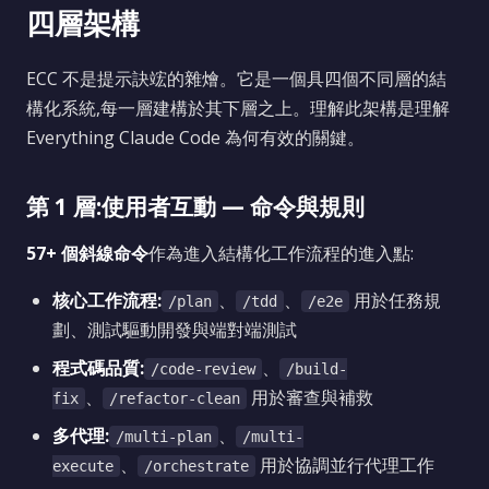
四層架構
ECC 不是提示訣竤的雜燴。它是一個具四個不同層的結
構化系統,每一層建構於其下層之上。理解此架構是理解
Everything Claude Code 為何有效的關鍵。
第 1 層:使用者互動 — 命令與規則
57+ 個斜線命令
作為進入結構化工作流程的進入點:
核心工作流程:
、
、
用於任務規
/plan
/tdd
/e2e
劃、測試驅動開發與端對端測試
程式碼品質:
、
/code-review
/build-
、
用於審查與補救
fix
/refactor-clean
多代理:
、
/multi-plan
/multi-
、
用於協調並行代理工作
execute
/orchestrate