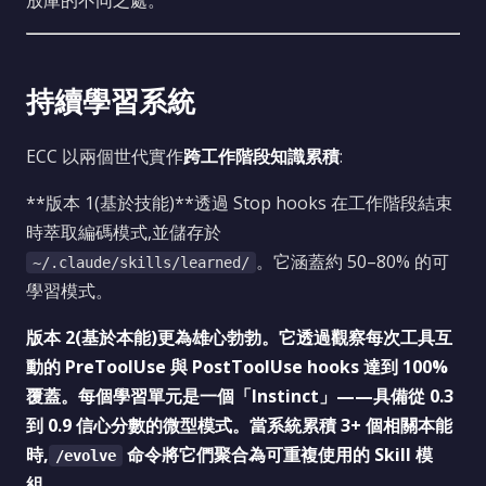
放庫的不同之處。
持續學習系統
ECC 以兩個世代實作
跨工作階段知識累積
:
**版本 1(基於技能)**透過 Stop hooks 在工作階段結束
時萃取編碼模式,並儲存於
。它涵蓋約 50–80% 的可
~/.claude/skills/learned/
學習模式。
版本 2(基於本能)更為雄心勃勃。它透過觀察每次工具互
動的 PreToolUse 與 PostToolUse hooks 達到 100%
覆蓋。每個學習單元是一個「Instinct」——具備從 0.3
到 0.9 信心分數的微型模式。當系統累積 3+ 個相關本能
時,
命令將它們聚合為可重複使用的 Skill 模
/evolve
組。