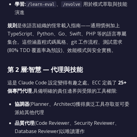
學習:
、
用於模式萃取與技能
/learn-eval
/evolve
演進
規則
是依語言組織的恆常載入指南——通用慣例加上
TypeScript、Python、Go、Swift、PHP 等的語言專屬
集合。這些涵蓋程式碼風格、git 工作流程、測試需求
(80% TDD 覆蓋率為預設)、效能模式與安全實務。
第 2 層:智慧 — 代理與技能
這是 Claude Code 設定變得有趣之處。ECC 定義了
25+
個專門代理
,具備明確的責任邊界與受限的工具權限:
協調器
(Planner、Architect)獲得廣泛工具存取並可委
派給其他代理
品質代理
(Code Reviewer、Security Reviewer、
Database Reviewer)以唯讀運作