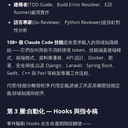
建構者
(TDD Guide、Build Error Resolver、E2E
Runner)處理實作
語言專家
(Go Reviewer、Python Reviewer)提供針對
性分析
108+ 個 Claude Code 技能
是依需求載入的領域知識模
組——它們在叫用前不消耗情境 token。技能涵蓋後端模
式、前端模式、資料庫遷移、API 設計、Docker、部
署、安全掃描,以及 Django、Laravel、Spring Boot、
Swift、C++ 與 Perl 等框架專屬工作流程。
代理/技能分離很乾淨:代理定義
誰做工作及其權限
;技能定
義
領域知識與程序
。
第 3 層:自動化 — Hooks 與指令稿
事件驅動 hooks 在生命週期階段觸發——