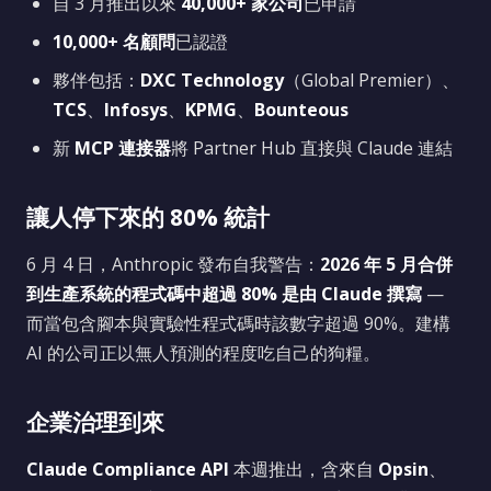
自 3 月推出以來
40,000+ 家公司
已申請
10,000+ 名顧問
已認證
夥伴包括：
DXC Technology
（Global Premier）、
TCS
、
Infosys
、
KPMG
、
Bounteous
新
MCP 連接器
將 Partner Hub 直接與 Claude 連結
讓人停下來的 80% 統計
6 月 4 日，Anthropic 發布自我警告：
2026 年 5 月合併
到生產系統的程式碼中超過 80% 是由 Claude 撰寫
—
而當包含腳本與實驗性程式碼時該數字超過 90%。建構
AI 的公司正以無人預測的程度吃自己的狗糧。
企業治理到來
Claude Compliance API
本週推出，含來自
Opsin
、