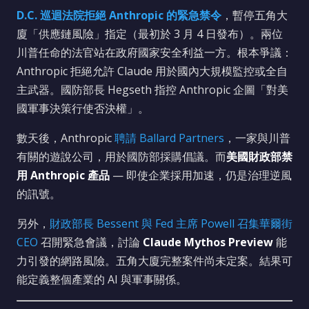
D.C. 巡迴法院拒絕 Anthropic 的緊急禁令
，暫停五角大
廈「供應鏈風險」指定（最初於 3 月 4 日發布）。兩位
川普任命的法官站在政府國家安全利益一方。根本爭議：
Anthropic 拒絕允許 Claude 用於國內大規模監控或全自
主武器。國防部長 Hegseth 指控 Anthropic 企圖「對美
國軍事決策行使否決權」。
數天後，Anthropic
聘請 Ballard Partners
，一家與川普
有關的遊說公司，用於國防部採購倡議。而
美國財政部禁
用 Anthropic 產品
— 即使企業採用加速，仍是治理逆風
的訊號。
另外，
財政部長 Bessent 與 Fed 主席 Powell 召集華爾街
CEO
召開緊急會議，討論
Claude Mythos Preview
能
力引發的網路風險。五角大廈完整案件尚未定案。結果可
能定義整個產業的 AI 與軍事關係。