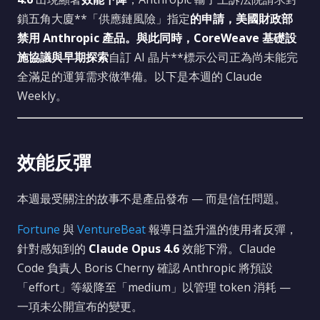
鎖五角大廈**「供應鏈風險」指定
的申請，
美國財政部
禁用 Anthropic 產品
。與此同時，
CoreWeave 基礎設
施協議
與早期探索
自訂 AI 晶片**標示公司正為尚未能完
全滿足的運算需求做準備。以下是本週的 Claude
Weekly。
效能反彈
本週最受關注的故事不是產品發布 — 而是信任問題。
Fortune
與
VentureBeat
報導日益升溫的使用者反彈，
針對感知到的
Claude Opus 4.6
效能下滑。Claude
Code 負責人 Boris Cherny 確認 Anthropic 將預設
「effort」等級降至「medium」以管理 token 消耗 —
一項未公開宣布的變更。