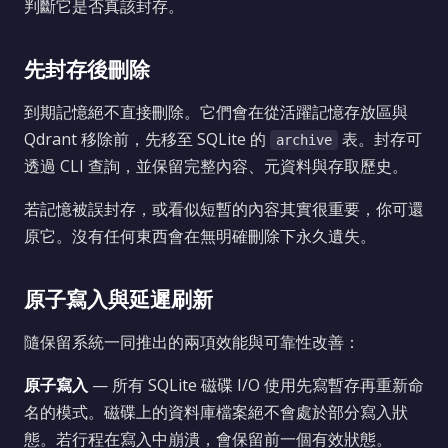
判斷它是否真該封存。
先封存後刪除
到期記憶絕不直接刪除。它們會在從活躍記憶存放區與
Qdrant 移除前，先移至 SQLite 的
表。封存可
archive
透過 CLI 查詢，並保留完整內容、元資料與存取歷史。
若記憶被誤封存，或看似短暫的內容其實很重要，你可還
原它。沒有任何東西會在無明確刪除下永久遺失。
原子寫入與延遲刷新
隨保留系統一同推出的兩項效能與可靠性改善：
原子寫入
— 所有 SQLite 磁碟 I/O 使用先寫暫存再重新命
名的模式。磁碟上的資料庫檔案絕不會處於部分寫入狀
態。若行程在寫入中崩潰，會保留前一個有效狀態。