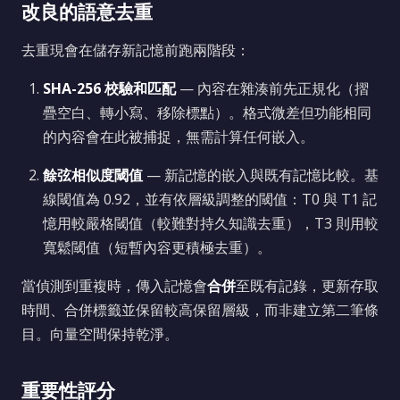
改良的語意去重
去重現會在儲存新記憶前跑兩階段：
SHA-256 校驗和匹配
— 內容在雜湊前先正規化（摺
疊空白、轉小寫、移除標點）。格式微差但功能相同
的內容會在此被捕捉，無需計算任何嵌入。
餘弦相似度閾值
— 新記憶的嵌入與既有記憶比較。基
線閾值為 0.92，並有依層級調整的閾值：T0 與 T1 記
憶用較嚴格閾值（較難對持久知識去重），T3 則用較
寬鬆閾值（短暫內容更積極去重）。
當偵測到重複時，傳入記憶會
合併
至既有記錄，更新存取
時間、合併標籤並保留較高保留層級，而非建立第二筆條
目。向量空間保持乾淨。
重要性評分