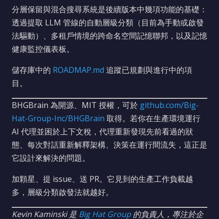
分層保留與混合搜尋系統是後續版本中幾項功能的基礎：
透過提取 LLM 管線的自動層級分類（目前為手動或啟發
法驅動）、多租戶情境的跨命名空間記憶聯邦，以及記憶
健康監控儀表板。
儲存庫中的
ROADMAP.md
追蹤已規劃與進行中的項
目。
BHGBrain 為開源、MIT 授權，可於
github.com/Big-
Hat-Group-Inc/BHGBrain
取得。若你在生產環境運行
AI 代理並困於上下文稅，代理重新發現先前看過的狀
態、每次對話重新解釋架構、決策在運行間流失，這正是
它設計來解決的問題。
加顆星、提 issue、送 PR。它見到的生產工作負載越
多，層級分類啟發法就越好。
Kevin Kaminski 是
Big Hat Group
的負責人，專注於企