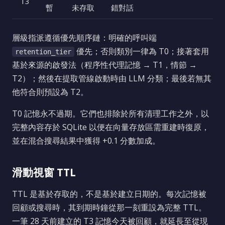
T3
暫
未存取
錯對話
層級指派遵循優先順序鏈：明確的呼叫端
優先；否則類別一律為 T0；接著套用
retention_tier
基於來源的啟發法（程序性代理記憶 → T1，情節 →
T2）；然後在提取管線啟動時由 LLM 分類；最後若無其
他符合則預設為 T2。
T0 記憶永不過期。它們也排除於所有清理工作之外，以
完整內容存於 SQLite 以便在向量存放區需重建時復原，
並在混合搜尋結果中獲得 +0.1 分數加成。
滑動視窗 TTL
TTL 是基於存取的，不是基於建立日期的。每次記憶被
回顧或搜尋時，其到期時鐘從那一刻重設為完整 TTL。
一筆 28 天前建立的 T3 記憶今天被回顧，就延長至從現