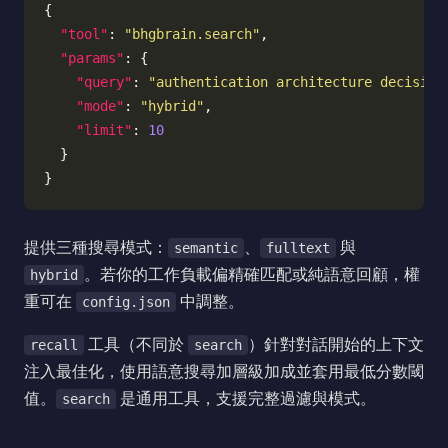
"tool"
: 
"bhgbrain.search"
"params"
"query"
: 
"authentication architecture decision
"mode"
: 
"hybrid"
"limit"
: 
10
提供三種搜尋模式：
、
與
semantic
fulltext
。若你的工作負載偏精確匹配或純語意回顧，權
hybrid
重可在
中調整。
config.json
工具（不同於
）針對對話開始的上下文
recall
search
注入最佳化，使用語意搜尋加層級加成並套用最低分數閾
值。
是通用工具，支援完整過濾與模式。
search