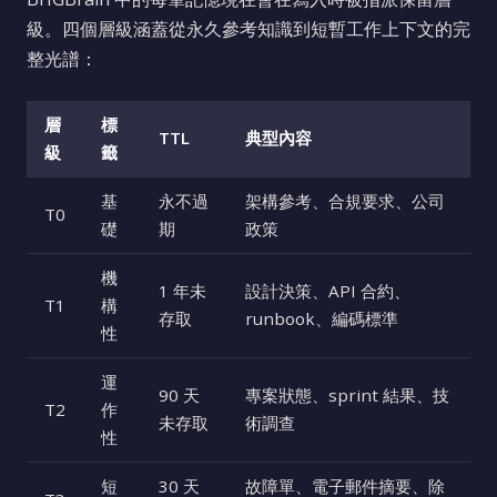
級。四個層級涵蓋從永久參考知識到短暫工作上下文的完
整光譜：
層
標
TTL
典型內容
級
籤
基
永不過
架構參考、合規要求、公司
T0
礎
期
政策
機
1 年未
設計決策、API 合約、
T1
構
存取
runbook、編碼標準
性
運
90 天
專案狀態、sprint 結果、技
T2
作
未存取
術調查
性
短
30 天
故障單、電子郵件摘要、除