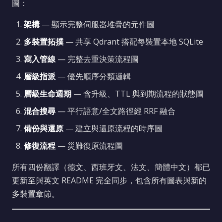
圖：
架構
— 顯示完整伺服器堆疊的元件圖
多裝置拓撲
— 共享 Qdrant 搭配每裝置本地 SQLite
寫入管線
— 完整去重決策流程圖
層級指派
— 優先順序分類邏輯
層級生命週期
— 含升級、TTL 與到期流程的狀態圖
混合搜尋
— 平行語意/全文路徑經 RRF 融合
備份與還原
— 建立與還原流程的時序圖
修復流程
— 災難復原流程圖
所有四份翻譯（德文、西班牙文、法文、簡體中文）都已
更新至與英文 README 完全同步，包含所有圖表與新的
多裝置章節。