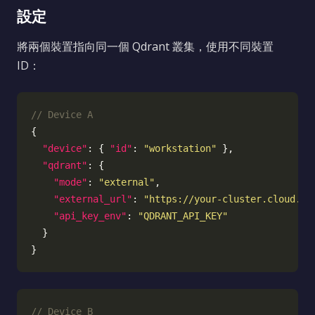
設定
將兩個裝置指向同一個 Qdrant 叢集，使用不同裝置
ID：
"device"
: { 
"id"
: 
"workstation"
"qdrant"
"mode"
: 
"external"
"external_url"
: 
"https://your-cluster.cloud.qd
"api_key_env"
: 
"QDRANT_API_KEY"