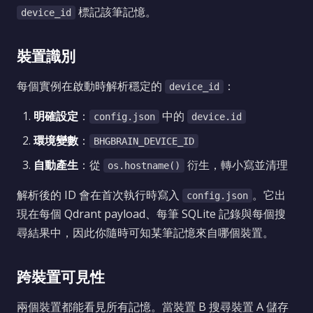
標記該筆記憶。
device_id
裝置識別
每個實例在啟動時解析穩定的
：
device_id
明確設定
：
中的
config.json
device.id
環境變數
：
BHGBRAIN_DEVICE_ID
自動產生
：從
衍生，轉小寫並清理
os.hostname()
解析後的 ID 會在首次執行時寫入
。它出
config.json
現在每個 Qdrant payload、每筆 SQLite 記錄與每個搜
尋結果中，因此你隨時可知某筆記憶來自哪個裝置。
跨裝置可見性
兩個裝置都能看見所有記憶。當裝置 B 搜尋裝置 A 儲存