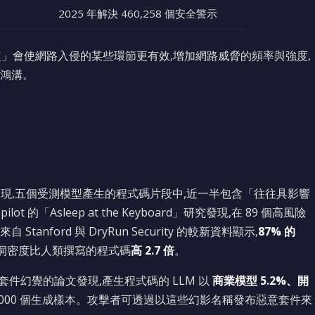
2025 年解決 460,258 個安全警示
定」會使網路入侵的某些環節更有效,增加網路威脅的頻率與強度,
鴻溝。
發現,五個受測模型產生的程式碼片段中,近一半包含「往往具影響
 的「Asleep at the Keyboard」研究發現,在 89 個高風險
Stanford 與 DryRun Security 的較新資料顯示,
87% 的
的漏洞密度比人類撰寫的程式碼
高 2.7 倍
。
上關於套件幻覺的論文發現,產生程式碼的 LLM 以
商業模型 5.2%、開
6,000 個生成樣本。攻擊者可透過以這些幻影名稱發布惡意套件來