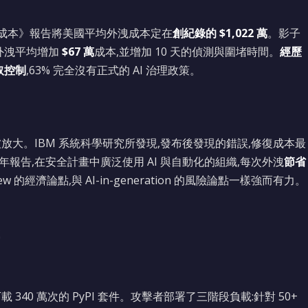
外洩成本》報告將美國平均外洩成本定在
創紀錄的 $1,022 萬
。影子
次外洩平均增加
$67 萬
成本,並增加 10 天的偵測與圍堵時間。
經歷
存取控制
,63% 完全沒有正式的 AI 治理政策。
學被放大。IBM 系統科學研究所發現,發布後發現的錯誤,修復成本最
25 年報告,在安全計畫中廣泛使用 AI 與自動化的組織,每次外洩
節省
iew 的經濟論點,與 AI-in-generation 的風險論點一樣強而有力。
 340 萬次的 PyPI 套件。攻擊者部署了三階段負載:針對 50+