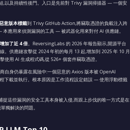
組,以及持續性後門。入口是先前對 Trivy 漏洞掃描器 — 一個安
 個惡意版本標籤
到 Trivy GitHub Action,將竊取憑證的負載注入跨
— 本應用來偵測漏洞的工具 — 被武器化用來對付 AI 供應鏈。
增加了近 4 倍
。ReversingLabs 的 2026 年報告顯示,開源平台
。供應鏈攻擊從 2024 年初的每月 13 起,增加到 2025 年 10 月
攻擊使用 AI 生成程式碼,從 526+ 個套件竊取憑證。
,AI 廠商自身仍暴露在風險中:一個惡意的 Axios 版本被 OpenAI
ns 工作流程下載並執行。根本原因是工作流程設定錯誤 — 使用浮動標籤
本應捕捉這些漏洞的安全工具本身被入侵,而跟上步伐的唯一方式是在
能單獨解決的問題。
LLM Top 10