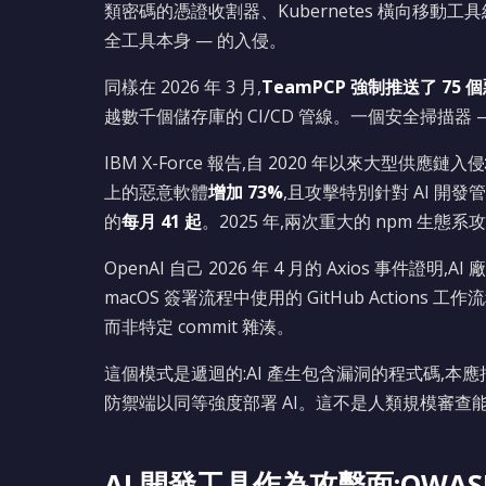
類密碼的憑證收割器、Kubernetes 橫向移動工具
全工具本身 — 的入侵。
同樣在 2026 年 3 月,
TeamPCP 強制推送了 75
越數千個儲存庫的 CI/CD 管線。一個安全掃描器 
IBM X-Force 報告,自 2020 年以來大型供應鏈入侵
上的惡意軟體
增加 73%
,且攻擊特別針對 AI 開發管線
的
每月 41 起
。2025 年,兩次重大的 npm 生態系
OpenAI 自己 2026 年 4 月的 Axios 事件證明
macOS 簽署流程中使用的 GitHub Actio
而非特定 commit 雜湊。
這個模式是遞迴的:AI 產生包含漏洞的程式碼,
防禦端以同等強度部署 AI。這不是人類規模審查
AI 開發工具作為攻擊面:OWASP 