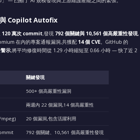
p」 — 凸顯了 AI 規模發現與上游維護產能之間的緊張。
與 Copilot Autofix
過
120 萬次 commit
,發現
792 個關鍵與 10,561 個高嚴重性發現
,
hromium 在內的專案通報漏洞,共獲配
14 個 CVE
。GitHub 的
安全警示
,將平均修復時間從 1.29 小時縮短至 0.66 小時 — 快了近 2
關鍵發現
500+ 個高嚴重性漏洞
兩週內 22 個漏洞,14 個高嚴重性
Fmpeg)
20 個漏洞,包含活躍利用
ommit
792 個關鍵、10,561 個高嚴重性發現