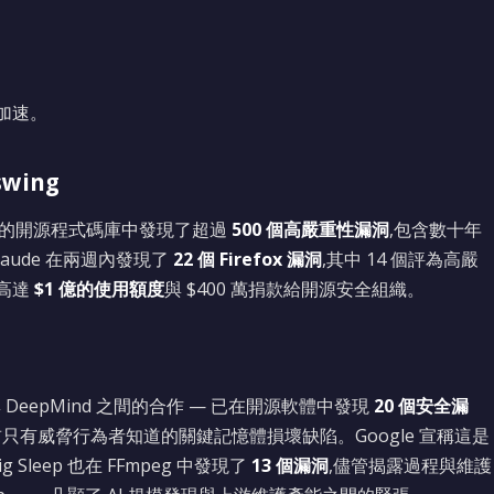
在加速。
swing
經過充分測試的開源程式碼庫中發現了超過
500 個高嚴重性漏洞
,包含數十年
laude 在兩週內發現了
22 個 Firefox 漏洞
,其中 14 個評為高嚴
投入高達
$1 億的使用額度
與 $400 萬捐款給開源安全組織。
Zero 與 DeepMind 之間的合作 — 已在開源軟體中發現
20 個安全漏
前只有威脅行為者知道的關鍵記憶體損壞缺陷。Google 宣稱這是
leep 也在 FFmpeg 中發現了
13 個漏洞
,儘管揭露過程與維護