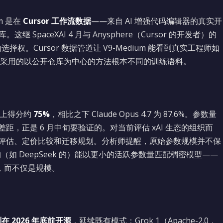
m 是在
Cursor 工作流数据
——来自 AI 增强代码编辑器的真实开
 SpaceXAI 4 月与 Anysphere（Cursor 的开发者）的
权。Cursor 数据管道让 V9-Medium 能看到真实工程师如
采用的以公开仓库为中心的方法根本不同的训练语料。
ied 上得分约
75%
，相比之下 Claude Opus 4.7 为 87.6%。参数量
差距，正是 6 月中旬要验证的。对当前评估 xAI 生态的组织而
评估、定价比较和迁移规划。分析师提醒，原始参数规模并不保
如 DeepSeek 的）能以更小的活跃参数量匹配稠密模型——
质量，而不仅是规模。
划在 2026 年底前开源
，延续既有模式：Grok 1（Apache-2.0，