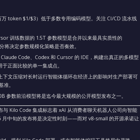
价（每百万 token $1/$3）低于多数专用编码模型。关注 CI/CD 流水线
Cursor 训练数据的 1.5T 参数模型是合并以来最具实质性的
nch 得分将决定参数规模化策略是否奏效。
Claude Code、Codex 和 Cursor 的 IDE，构建出真正的多模型
用于正面比较的单一集成点。
经济学：**上下文压缩对长时运行智能体循环在经济上的影响对生产部署可
方基准。
底开源 500B 参数前沿模型将是迄今最大规模的公开模型发布之一。
API 发布与 Kilo Code 集成标志着 xAI 从消费者聊天机器人公司向智能
6 月中旬的发布将是决定性时刻——而对 v8-small 的开源承诺让