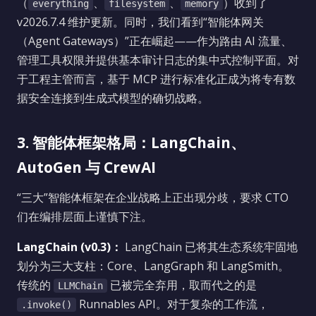
（
、
、
）收到了
everything
filesystem
memory
v2026.7.4 维护更新。同时，我们看到“智能体网关
（Agent Gateways）”正在崛起——作为路由 AI 流量、
管理工具权限并提供基本审计日志的集中式控制平面。对
于工程主管而言，基于 MCP 进行标准化正成为将专有数
据安全连接到生成式模型的确切战略。
3. 智能体框架格局：LangChain、
AutoGen 与 CrewAI
“三大”智能体框架在企业战略上正出现分歧，要求 CTO
们在编排层面上谨慎下注。
LangChain (v0.3)：
LangChain 已将其生态系统牢固地
划分为三大支柱：Core、LangGraph 和 LangSmith。
传统的
已被完全弃用，取而代之的是
LLMChain
Runnables API。对于复杂的工作流，
.invoke()