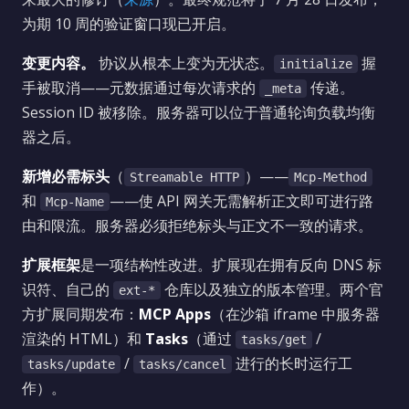
为期 10 周的验证窗口现已开启。
变更内容。
协议从根本上变为无状态。
握
initialize
手被取消——元数据通过每次请求的
传递。
_meta
Session ID 被移除。服务器可以位于普通轮询负载均衡
器之后。
新增必需标头
（
）——
Streamable HTTP
Mcp-Method
和
——使 API 网关无需解析正文即可进行路
Mcp-Name
由和限流。服务器必须拒绝标头与正文不一致的请求。
扩展框架
是一项结构性改进。扩展现在拥有反向 DNS 标
识符、自己的
仓库以及独立的版本管理。两个官
ext-*
方扩展同期发布：
MCP Apps
（在沙箱 iframe 中服务器
渲染的 HTML）和
Tasks
（通过
/
tasks/get
/
进行的长时运行工
tasks/update
tasks/cancel
作）。