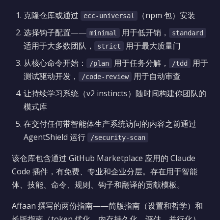
克隆仓库或通过
（npm 包）安装
ecc-universal
选择钩子配置——
用于低开销，
minimal
standard
适用于大多数团队，
用于最大质量门
strict
从核心命令开始：
用于任务分解，
用于
/plan
/tdd
测试驱动开发，
用于自动审查
/code-review
让持续学习系统（v2 instincts）随时间构建你团队的
模式库
在交付任何带智能体生产系统访问的内容之前通过
AgentShield 运行
/security-scan
该仓库包含通过 GitHub Marketplace 应用的 Claude
Code 插件，有免费、专业和企业分层。存在用于智能
体、技能、命令、规则、钩子和翻译的贡献模板。
Affaan 撰写的两份指南——简版指南（设置和哲学）和
长版指南（token 优化、内存持久化、评估、并行化）