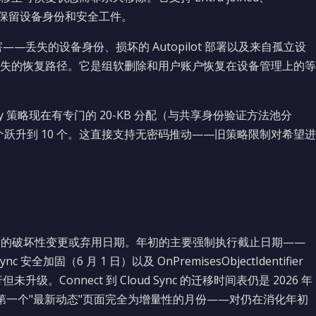
在保留期内保留设备身份和安全工件。
—丢失的设备身份、损坏的 Autopilot 部署以及来自孤立设
失的恢复路径。它是组软删除和用户账户恢复在设备管理上的等
sskey 策略现在有专门的 20-KB 分配（与共享身份验证方法池分
 3 个跃升到 10 个。这直接支持无密码推动——旧策略限制对希望进
新的破坏性变更或弃用日期。年初的主要强制执行截止日期——
 安全加固（6 月 1 日）以及 OnPremisesObjectIdentifier
未升级。Connect 到 Cloud Sync 的迁移时间表仍是 2026 年
 年第一个"最新动态"页面完全为增量性的月份——对仍在消化年初