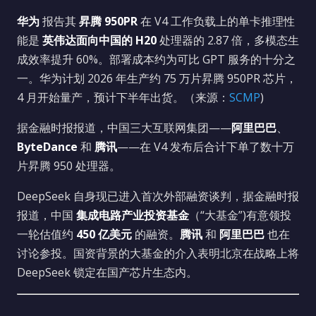
华为
报告其
昇腾 950PR
在 V4 工作负载上的单卡推理性
能是
英伟达面向中国的 H20
处理器的 2.87 倍，多模态生
成效率提升 60%。部署成本约为可比 GPT 服务的十分之
一。华为计划 2026 年生产约 75 万片昇腾 950PR 芯片，
4 月开始量产，预计下半年出货。（来源：
SCMP
)
据金融时报报道，中国三大互联网集团——
阿里巴巴
、
ByteDance
和
腾讯
——在 V4 发布后合计下单了数十万
片昇腾 950 处理器。
DeepSeek 自身现已进入首次外部融资谈判，据金融时报
报道，中国
集成电路产业投资基金
（“大基金”)有意领投
一轮估值约
450 亿美元
的融资。
腾讯
和
阿里巴巴
也在
讨论参投。国资背景的大基金的介入表明北京在战略上将
DeepSeek 锁定在国产芯片生态内。