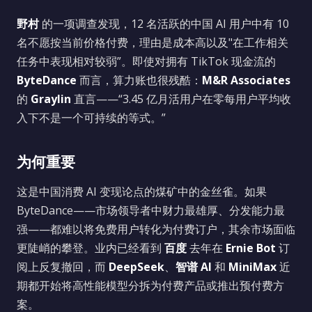
野村
的一项调查发现，12 名活跃的中国 AI 用户中有 10
名不愿按当前价格付费，理由是成本高以及"在工作相关
任务中表现相对较弱”。即使对拥有 TikTok 现金流的
ByteDance
而言，算力账也很残酷：
M&R Associates
的
Graylin
直言——“3.45 亿月活用户在零每用户平均收
入下不是一个可持续的等式。”
为何重要
这是中国消费 AI 变现论点的煤矿中的金丝雀。如果
ByteDance——市场领导者中财力最雄厚、分发能力最
强——都难以将免费用户转化为付费订户，其余市场面临
更陡峭的攀登。业内已经看到
百度
去年在
Ernie Bot
订
阅上反复撤回，而
DeepSeek
、
智谱 AI
和
MiniMax
近
期都开始将高性能模型分拆为付费产品或推出预付费方
案。