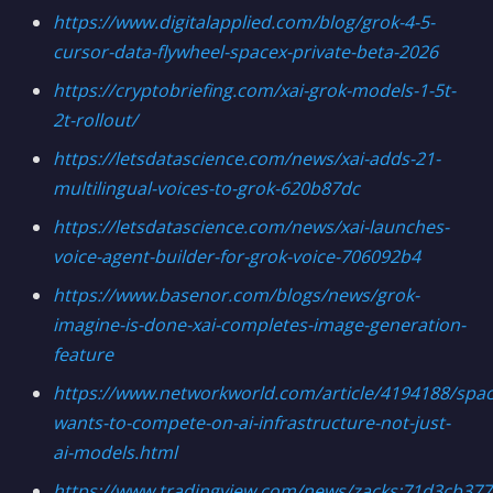
https://www.digitalapplied.com/blog/grok-4-5-
cursor-data-flywheel-spacex-private-beta-2026
https://cryptobriefing.com/xai-grok-models-1-5t-
2t-rollout/
https://letsdatascience.com/news/xai-adds-21-
multilingual-voices-to-grok-620b87dc
https://letsdatascience.com/news/xai-launches-
voice-agent-builder-for-grok-voice-706092b4
https://www.basenor.com/blogs/news/grok-
imagine-is-done-xai-completes-image-generation-
feature
https://www.networkworld.com/article/4194188/spac
wants-to-compete-on-ai-infrastructure-not-just-
ai-models.html
https://www.tradingview.com/news/zacks:71d3cb377