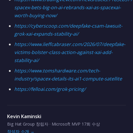
spacex-bets-big-on-ai-rebrands-xai-as-spacexai-
worth-buying-now/
https://cyberscoop.com/deepfake-csam-lawsuit-
grok-xai-expands-stability-ai/
https://www.lieffcabraser.com/2026/07/deepfake-
victims-bolster-class-action-against-xai-add-
stability-ai/
https://www.tomshardware.com/tech-
industry/spacex-details-its-ai1-compute-satellite
https://felloai.com/grok-pricing/
Kevin Kaminski
Big Hat Group 창립자 · Microsoft MVP 17회 수상
작성자 소개 →