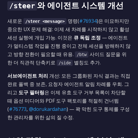
와 에이전트 시스템 개선
/steer
새로운
명령(
#76934
)은 미묘하지만
/steer <message>
중요한 UX 문제 해결: 이제 새 차례를 시작하지 않고 활성
세션 실행에 개입 가능. 이것은
큐 독립 조정
— 에이전트
가 멀티스텝 작업을 진행 중이고 전체 세션을 방해하지 않
고 방향 전환이 필요할 때 유용.
사이드 질문을 위
/btw
한 더 직관적 단축키로
별칭도 추가.
/side
서브에이전트 처리
개선: 모든 그룹화된 자식 결과는 직접
완료 폴백 중 보존, 요청자 에이전트 알림 차례를 우회. 그
리고
도구 필터링
은 이제 유효 도구 거부 목록이 차단할
때 옵션 미디어와 PDF 도구 팩토리를 적절히 건너뜀
(
#76773
,
@dorukardahan
) — 꽉 막힌 도구 통제를 구성
한 관리자를 위한 삶의 질 수정.