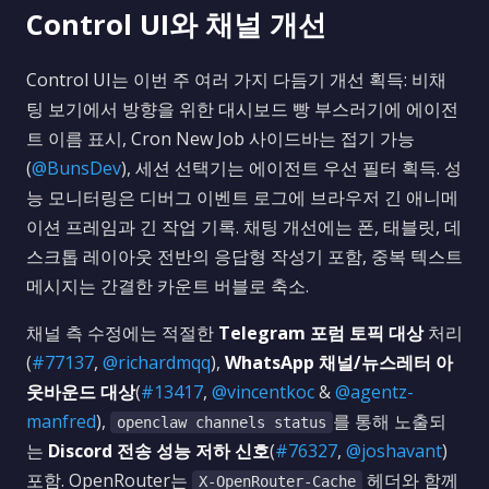
Control UI와 채널 개선
Control UI는 이번 주 여러 가지 다듬기 개선 획득: 비채
팅 보기에서 방향을 위한 대시보드 빵 부스러기에 에이전
트 이름 표시, Cron New Job 사이드바는 접기 가능
(
@BunsDev
), 세션 선택기는 에이전트 우선 필터 획득. 성
능 모니터링은 디버그 이벤트 로그에 브라우저 긴 애니메
이션 프레임과 긴 작업 기록. 채팅 개선에는 폰, 태블릿, 데
스크톱 레이아웃 전반의 응답형 작성기 포함, 중복 텍스트
메시지는 간결한 카운트 버블로 축소.
채널 측 수정에는 적절한
Telegram 포럼 토픽 대상
처리
(
#77137
,
@richardmqq
),
WhatsApp 채널/뉴스레터 아
웃바운드 대상
(
#13417
,
@vincentkoc
&
@agentz-
manfred
),
를 통해 노출되
openclaw channels status
는
Discord 전송 성능 저하 신호
(
#76327
,
@joshavant
)
포함. OpenRouter는
헤더와 함께
X-OpenRouter-Cache