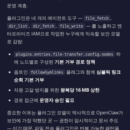
운영 계층.
플러그인은 네 개의 에이전트 도구 —
,
file_fetch
,
,
— 를 노출하고 엔
dir_list
dir_fetch
file_write
터프라이즈 IAM으로 작업한 누구에게 익숙할 보안 모델
로 감쌈:
하
plugins.entries.file-transfer.config.nodes
에 노드별로 구성된
기본 거부 경로 정책
옵트인
플래그와 함께
심볼릭 링크
followSymlinks
순회 기본 거부
자원 고갈 방지를 위한
왕복당 16 MB 상한
경로 접근에
운영자 승인 필요
중요한 이유는 플러그인 모델이 역사적으로 OpenClaw가
보안에 가장 약했던 곳 — 권한이 암시적이고 문서 주도
— 이기 때문. 파일 전송 플러그인은 반복 가능한 패턴을