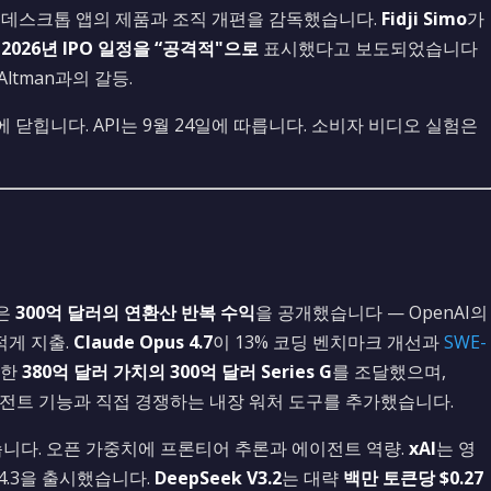
 데스크톱 앱의 제품과 조직 개편을 감독했습니다.
Fidji Simo
가
가
2026년 IPO 일정을 “공격적"으로
표시했다고 보도되었습니다
ltman과의 갈등.
에 닫힙니다. API는 9월 24일에 따릅니다. 소비자 비디오 실험은
은
300억 달러의 연환산 반복 수익
을 공개했습니다 — OpenAI의
적게 지출.
Claude Opus 4.7
이 13% 코딩 벤치마크 개선과
SWE-
또한
380억 달러 가치의 300억 달러 Series G
를 조달했으며,
티 에이전트 기능과 직접 경쟁하는 내장 워처 도구를 추가했습니다.
니다. 오픈 가중치에 프론티어 추론과 에이전트 역량.
xAI
는 영
 4.3을 출시했습니다.
DeepSeek V3.2
는 대략
백만 토큰당 $0.27