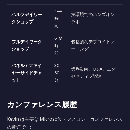
3–4
ハルフデイワー
実環境でのハンズオン
時
クショップ
ラボ
間
6–8
フルデイワーク
包括的なデプロイトレ
時
ショップ
ーニング
間
パネル / ファイ
30–
業界動向、Q&A、エグ
ヤーサイドチャ
60
ゼクティブ議論
ット
分
カンファレンス履歴
Kevin は主要な Microsoft テクノロジーカンファレンス
の常連です: