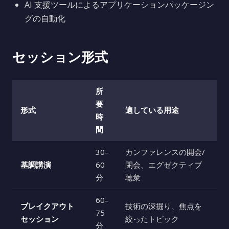
AI 支援ツールによるアプリケーションパッケージン
グの自動化
セッション形式
所
要
形式
適している用途
時
間
30–
カンファレンスの開会/
基調講演
60
閉会、エグゼクティブ
分
聴衆
60–
ブレイクアウト
技術の深掘り、焦点を
75
セッション
絞ったトピック
分