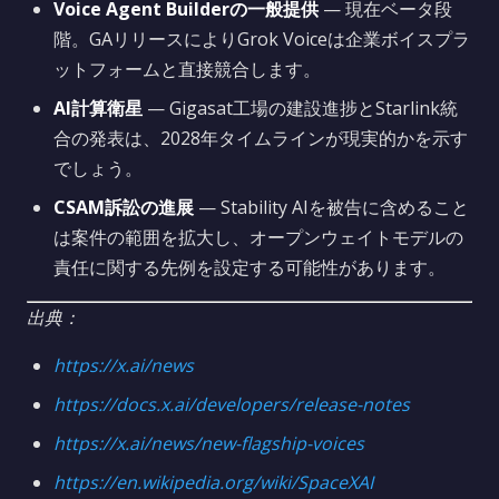
Voice Agent Builderの一般提供
— 現在ベータ段
階。GAリリースによりGrok Voiceは企業ボイスプラ
ットフォームと直接競合します。
AI計算衛星
— Gigasat工場の建設進捗とStarlink統
合の発表は、2028年タイムラインが現実的かを示す
でしょう。
CSAM訴訟の進展
— Stability AIを被告に含めること
は案件の範囲を拡大し、オープンウェイトモデルの
責任に関する先例を設定する可能性があります。
出典：
https://x.ai/news
https://docs.x.ai/developers/release-notes
https://x.ai/news/new-flagship-voices
https://en.wikipedia.org/wiki/SpaceXAI