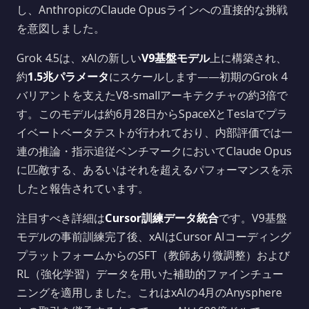
し、AnthropicのClaude Opusラインへの直接的な挑戦
を意図しました。
Grok 4.5は、xAIの新しい
V9基盤モデル
上に構築され、
約
1.5兆パラメータ
にスケールします——初期のGrok 4
バリアントを支えたV8-smallアーキテクチャの約3倍で
す。このモデルは約6月28日からSpaceXとTeslaでプラ
イベートベータテストが行われており、内部評価では一
連の推論・指示追従ベンチマークにおいてClaude Opus
に匹敵する、あるいはそれを超えるパフォーマンスを示
したと報告されています。
注目すべき詳細は
Cursor訓練データ統合
です。V9基盤
モデルの事前訓練完了後、xAIはCursor AIコーディング
プラットフォームからのSFT（教師あり微調整）および
RL（強化学習）データを用いた補助的ファインチュー
ニングを適用しました。これはxAIの4月のAnysphere