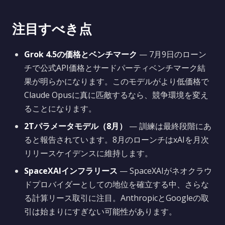
注目すべき点
Grok 4.5の価格とベンチマーク
— 7月9日のローン
チで公式API価格とサードパーティベンチマーク結
果が明らかになります。このモデルがより低価格で
Claude Opusに真に匹敵するなら、競争環境を変え
ることになります。
2Tパラメータモデル（8月）
— 訓練は最終段階にあ
ると報告されています。8月のローンチはxAIを月次
リリースケイデンスに維持します。
SpaceXAIインフラリース
— SpaceXAIがネオクラウ
ドプロバイダーとしての地位を確立する中、さらな
る計算リース取引に注目。AnthropicとGoogleの取
引は始まりにすぎない可能性があります。