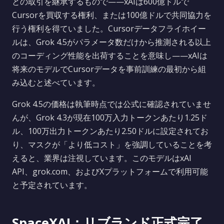
との取引を継承するもので——xAIは600億ドルで
Cursorを買収する権利、または100億ドルで共同協力を
行う権利を得ていました。Cursorデータフライホイー
ルは、Grok 4.5がパラメータ数だけから推測される以上
のコーディング性能を出荷することを意味し——xAIは
将来のモデルでCursorデータを事前訓練の最初から組
み込むと述べています。
Grok 4.5の価格は執筆時点では公式に確認されていませ
んが、Grok 4.3が現在100万入力トークンあたり1.25ド
ル、100万出力トークンあたり2.50ドルに設定されてお
り、マスクが「より低コスト」を強調していることを考
えると、業界は注視しています。このモデルはxAI
API、grok.com、およびXプラットフォームで利用可能
と予定されています。
SpaceXAI：リブランド正式完了