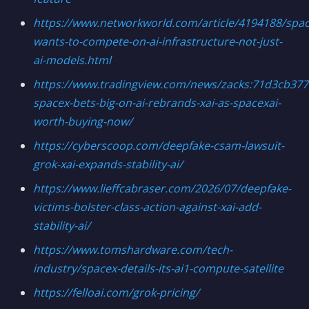
https://www.networkworld.com/article/4194188/spac
wants-to-compete-on-ai-infrastructure-not-just-
ai-models.html
https://www.tradingview.com/news/zacks:71d3cb377
spacex-bets-big-on-ai-rebrands-xai-as-spacexai-
worth-buying-now/
https://cyberscoop.com/deepfake-csam-lawsuit-
grok-xai-expands-stability-ai/
https://www.lieffcabraser.com/2026/07/deepfake-
victims-bolster-class-action-against-xai-add-
stability-ai/
https://www.tomshardware.com/tech-
industry/spacex-details-its-ai1-compute-satellite
https://felloai.com/grok-pricing/