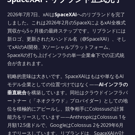
2026年7月7日、xAIは
SpaceXAI
へのリブランドを完了
しました。これは2026年2月のSpaceXによるxAI全株式
買収から5ヶ月後の最終ステップです。リブランドには
新ロゴ、更新されたXハンドル名（@SpaceXAI）、そし
てxAIのAI開発、Xソーシャルプラットフォーム、
SpaceXの打ち上げインフラの単一企業傘下での正式統
合が含まれます。
戦略的意味は大きいです。SpaceXAIはもはや単なるAI
モデル企業としての位置づけではなく——
AIインフラの
垂直統合
を構築しています。同社はクラウドインフラパ
ートナー（「ネオクラウド」プロバイダー）としての地
位を積極的にアピールし、競争相手にColossusの計算
能力をリースしています——AnthropicはColossus 1を
月額12.5億ドルで、GoogleはColossus 2を2029年6月
までリースしています。リブランドは、SpaceXAIが計