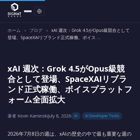
お問い合わせ
ホーム
›
ブログ
›
xAI 週次：Grok 4.5がOpus級競合として
登場、SpaceXAIリブランド正式稼働、ボイス …
xAI 週次：Grok 4.5がOpus級競
合として登場、SpaceXAIリブラ
ンド正式稼働、ボイスプラットフ
ォーム全面拡大
著者 Kevin Kaminski
July 8, 2026
AI
AI Developer Tools
2026年7月8日の週は、xAIの歴史の中で最も重要な週の