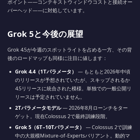
ポイント——コンテキストウィンドウコストと接続オー
バーヘッド——に対処しています。
Grok 5と今後の展望
Grok 4.5が今週のスポットライトを占める一方、その背
後のロードマップも同様に注目に値します：
Grok 4.4（1Tパラメータ）
— もともと2026年中頃
のリリースが予想されていたが、スキップされるか
4.5リリースに統合された模様。単独での一般公開リ
リースは予定されていません。
2Tパラメータモデル
— 2026年8月ローンチをター
ゲット。現在Colossus 2で最終訓練段階。
Grok 5（6T–10Tパラメータ）
— Colossus 2で訓練
中の大規模Mixture-of-Expertsバリアント。動的マ