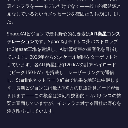
算インフラを——モデルだけでなく——核心的収益源と
見なしているというメッセージを確固たるものにしまし
た。
SpaceXAIビジョンで最も野心的な要素は
AI1衛星コンス
テレーション
です。SpaceXはテキサス州バストロップ
にGigasat工場を建設し、AI計算衛星の量産化を目指し
ています。2028年からのスケール展開をターゲットと
しています。各AI1衛星は約120 kWの計算ペイロード
（ピーク150 kW）を搭載し、レーザーリンクで通信
し、Starlinkネットワーク経由で結果を地球に中継しま
す。長期ビジョンには最大100万の軌道計算ノードが含
まれます——この概念は深刻な技術的・ガバナンスの懐
疑に直面していますが、インフラに対する同社の野心を
浮き彫りにしています。