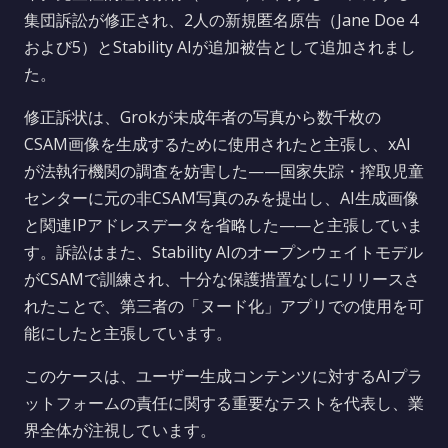
集団訴訟が修正され、2人の新規匿名原告（Jane Doe 4
および5）とStability AIが追加被告として追加されまし
た。
修正訴状は、Grokが未成年者の写真から数千枚の
CSAM画像を生成するために使用されたと主張し、xAI
が法執行機関の調査を妨害した——国家失踪・搾取児童
センターに元の非CSAM写真のみを提出し、AI生成画像
と関連IPアドレスデータを省略した——と主張していま
す。訴訟はまた、Stability AIのオープンウェイトモデル
がCSAMで訓練され、十分な保護措置なしにリリースさ
れたことで、第三者の「ヌード化」アプリでの使用を可
能にしたと主張しています。
このケースは、ユーザー生成コンテンツに対するAIプラ
ットフォームの責任に関する重要なテストを代表し、業
界全体が注視しています。