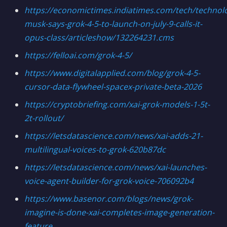
https://economictimes.indiatimes.com/tech/technol
musk-says-grok-4-5-to-launch-on-july-9-calls-it-
opus-class/articleshow/132264231.cms
https://felloai.com/grok-4-5/
https://www.digitalapplied.com/blog/grok-4-5-
cursor-data-flywheel-spacex-private-beta-2026
https://cryptobriefing.com/xai-grok-models-1-5t-
2t-rollout/
https://letsdatascience.com/news/xai-adds-21-
multilingual-voices-to-grok-620b87dc
https://letsdatascience.com/news/xai-launches-
voice-agent-builder-for-grok-voice-706092b4
https://www.basenor.com/blogs/news/grok-
imagine-is-done-xai-completes-image-generation-
feature