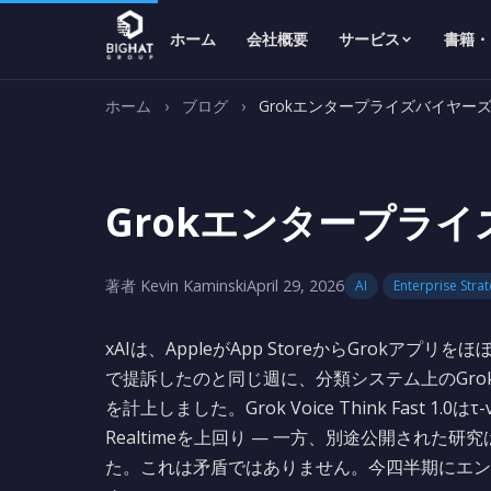
ホーム
会社概要
サービス
書籍・
ホーム
›
ブログ
›
Grokエンタープライズバイヤー
Grokエンタープラ
著者 Kevin Kaminski
April 29, 2026
AI
Enterprise Stra
xAIは、AppleがApp StoreからGrokアプリを
で提訴したのと同じ週に、分類システム上のGrok f
を計上しました。Grok Voice Think Fast 1.0は
Realtimeを上回り — 一方、別途公開された
た。これは矛盾ではありません。今四半期にエン