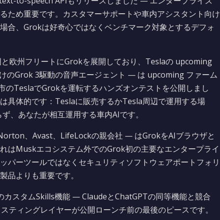
ext-to-speech APIもリリースしました — エンタープライズ
るため重要です。カスタマーサポートや車内アシスタント向け
場合、Grokは好奇心ではなくベンチマーク対象とするデフォ
国と欧州フリートにGrokを展開しており、Teslaの upcoming
向けのGrok 3駆動の音声エージェント — は upcoming ファーム
のTeslaでGrokを運転するハンズオンテストを公開しまし
体的です：Teslaに販売するかTesla周辺で運用する場
らず、あなたが相互運用する車内AIです。
 — Norton、Avast、LifeLockの親会社 — はGrokをAIブラウザと
はMuskエコシステム外でのGrok初の主要なエンタープライ
ッパーツールではなくセキュリティソフトウェアポートフォリ
製品よりも重要です。
のカスタムSkills機能 — ClaudeとChatGPTの同等機能と競合
り、リスティングレイヤーが公開ローンチ前の最後のピースです。