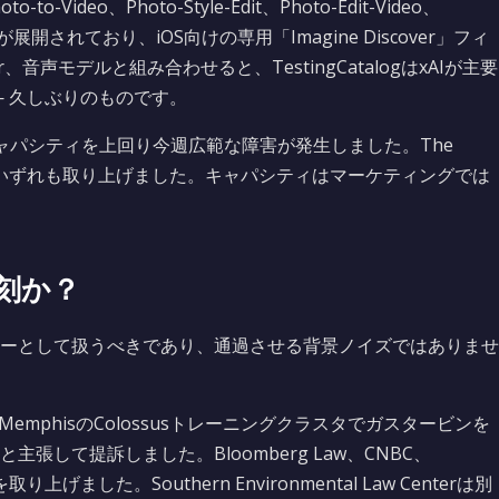
ideo、Photo-Style-Edit、Photo-Edit-Video、
イプ）が展開されており、iOS向けの専用「Imagine Discover」フィ
ter、音声モデルと組み合わせると、TestingCatalogはxAIが主要
 久しぶりのものです。
キャパシティを上回り今週広範な障害が発生しました。The
ness Timesがいずれも取り上げました。キャパシティはマーケティングでは
刻か？
ーとして扱うべきであり、通過させる背景ノイズではありませ
がMemphisのColossusトレーニングクラスタでガスタービンを
して提訴しました。Bloomberg Law、CNBC、
り上げました。Southern Environmental Law Centerは別