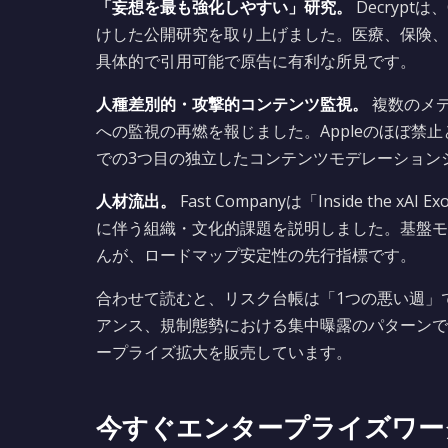
「妄想を最も強化しやすい」研究。
Decryp
けした公開研究を取り上げました。医療、保険、
具体的で引用可能で原告に有利な所見です。
人種差別的・攻撃的コンテンツ監視。
複数のメデ
への監視の再燃を報じました。Appleのほぼ禁
での3つ目の独立したコンテンツモデレーション
人材流出。
Fast Companyは「Inside th
に伴う組織・文化的課題を説明しました。基盤モ
んが、ロードマップ安定性の先行指標です。
合わせて読むと、リスク台帳は「1つの悪い週」
アンス、規制態勢における集中曝露のパターンで
ープライズ拡大を販売しています。
今すぐエンタープライズワー