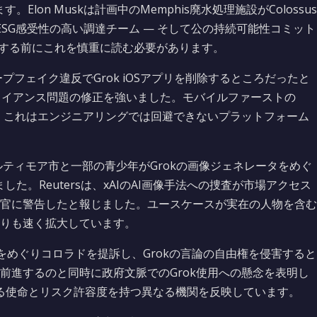
lon Muskは計画中のMemphis廃水処理施設がColossus
SG感受性の高い調達チーム — そして公の持続可能性コミット
署名する前にこれを慎重に読む必要があります。
ィープフェイク違反でGrok iOSアプリを削除するところだったと
コンプライアンス問題の修正を強いました。モバイルファーストの
て、これはエンジニアリングでは回避できないプラットフォーム
ティモア市と一部の青少年がGrokの画像ジェネレータをめぐ
た。Reutersは、xAIのAI画像手法への捜査が市場アクセス
官に警告したと報じました。ユースケースが実在の人物を含む
りも速く拡大しています。
法をめぐりコロラドを提訴し、Grokの言論の自由権を侵害すると
前進するのと同時に政府文脈でのGrok使用への懸念を表明し
なる使命とリスク許容度を持つ異なる機関を反映しています。