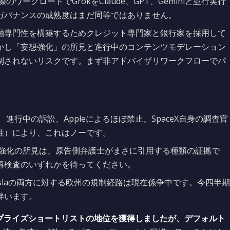
際のワークロードでGrokをClaude、GPT、Geminiと並行実行
ガバナンスの成熟度はまだ同等ではありません。
の金融専門性を構築するためクレジット専門家と銀行家を採用して
 しかし「妄想強化」の所見と進行中のコンテンツモデレーション
制されないリスクです。まず非アドバイザリワークフローでパ
。
進行中の訴訟、Appleによるほぼ禁止、SpaceX自身の調査官
性）により、これはノーです。
強化の所見は、原告側弁護士がまさに引用する種類の証拠で
再検査のいずれかを待ってください。
Teslaの両方に対する欧州の規制経路は現在係争中です。今四半期
伴います。
ープライズショートリストの地位を獲得しましたが、デフォルト