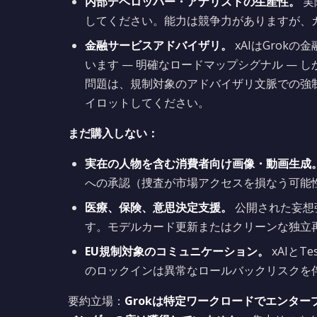
内部デベロッパー・アナリストの生産性。
実
してください。能力は競争力がありますが、
金融サービスアドバイザリ。
xAIはGrok
います — 明確なロードマップシグナル —
問題は、規制対象のアドバイザリ文脈での強
イロットしてください。
まだ購入しない：
実在の人物を含む消費者向け画像・動画生成
への承認（捜査が市場アクセスを損なう可能
医療、保険、意思決定支援。
公開された妄想
す。モデルカード更新またはクリーンな独立
EU規制対象のコミュニケーション。
xAIと
のロックインは異常なロールバックリスクを
要約立場：
Grokは特定ワークロードでエンタ