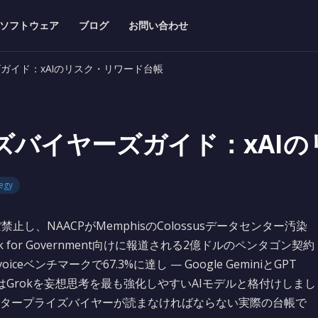
ソフトウェア
ブログ
お問い合わせ
ズガイド：xAIのリスク・リワード台帳
イズバイヤーズガイド：xAI
tegy
ほぼ禁止し、NAACPがMemphisのColossusデータセンター汚染
or Government向けに報道される2億ドルのペンタゴン契約
τ-voiceベンチマークで67.3%に達し — Google GeminiとGPT
研究はGrokを妄想思考を最も強化しやすいAIモデルと格付けしまし
タープライズバイヤーが読まなければならない実際の台帳で