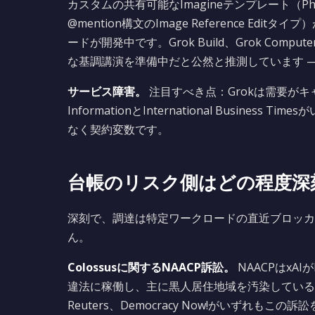
カスタムの共有可能なImagineテンプレート（Photo-to-V
@mention構文のImage Reference Editタ
ードが開発中です。Grok Build、Grok Compu
な基調講演を準備中だと公然と推測しています —
サービス障害。
注目すべき点：Grokは需要が
InformationとInternational Busi
なく契約変数です。
台帳のリスク側はどの程度深
深刻で、調達は特定ワークロードの直近ブロッカ
ん。
Colossusに関するNAACP訴訟。
NAACPはxAI
違法に稼働し、主に黒人居住地域を汚染していると主張
Reuters、Democracy Now!がいずれもこの訴訟を取