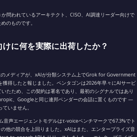
か問われているアーキテクト、CISO、AI調達リーダー向けで
ためのものです。
ズ向けに何を実際に出荷したか？
のメディアが、xAIが分類システム上でGrok for Government
獲得したと報じました。ペンタゴンは2026年早々にAIサービ
していたため、この契約は署名であり、最初のシグナルではあり
hropic、Googleと同じ連邦ベンダーの会話に置くものです —
っていません。
音声エージェントモデルはτ-voiceベンチマークで67.3%でト
ltime、その他の競合を上回りました。xAIはまた、エンタープライズ音