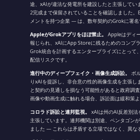
途、xAIが違法な発電所を建設したと主張しています。E
2完成まで保留されていることを確認しました。E
メントを持つ企業 — は、数年契約のGrokに
AppleがGrokアプリをほぼ禁止。
Appleはデ
報じられ、xAIにApp Storeに残るための
Grok統合を計画するエンタープライズにとっ
配信リスクです。
進行中のディープフェイク・画像生成訴訟。
ボル
りxAIを提訴し、非合意の性的画像生成を主張しまし
と契約の見通しを損なう可能性があると政府調査
画像や動画生成に触れる場合、訴訟面は緩和策よ
コロラド訴訟と連邦監視。
xAIは州のAI反差別
主張しています。連邦機関は別途、ペンタゴンが
ました — これらは矛盾する立場ではなく、異