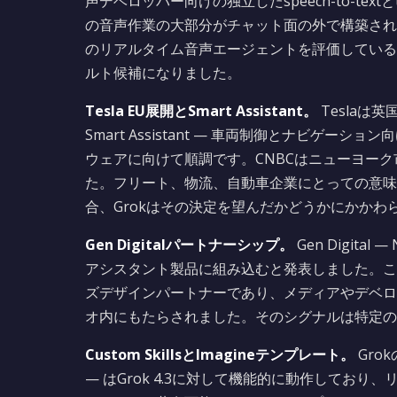
声デベロッパー向けの独立したspeech-to-textとt
の音声作業の大部分がチャット面の外で構築され
のリアルタイム音声エージェントを評価している
ルト候補になりました。
Tesla EU展開とSmart Assistant。
Teslaは英
Smart Assistant — 車両制御とナビゲーション
ウェアに向けて順調です。CNBCはニューヨーク市
た。フリート、物流、自動車企業にとっての意味は具
合、Grokはその決定を望んだかどうかにかかわ
Gen Digitalパートナーシップ。
Gen Digital
アシスタント製品に組み込むと発表しました。これ
ズデザインパートナーであり、メディアやデベロ
オ内にもたらされました。そのシグナルは特定の
Custom SkillsとImagineテンプレート。
Grok
— はGrok 4.3に対して機能的に動作してお