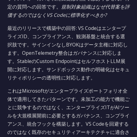
定の質問への回答です。
規制対象組織はなぜ代替案を評
価するのではなくVS Codeに標準化すべきか?
最近のリリースで構築中の回答: VS Codeはエンタープ
ライズID、コンプライアンス、観測基盤と統合する選
択肢です。サインインなしBYOKはデータ主権に対応し
ます。OpenTelemetry整合はガバナンスに対応しま
す。StableのCustom EndpointはセルフホストLLM展
開に対応します。サンドボックス動作の明確化はセキュ
リティポリシーの透明性に対応します。
これはMicrosoftがエンタープライズポートフォリオ全
体で適用してきたパターンです。未加工の能力で機能ご
とに競争するのではなく、エンタープライズITがAIツー
ルを大規模展開前に必要とするガバナンス、コンプライ
アンス、統合フックを構築します。VS Codeを回避する
のではなく既存のセキュリティアーキテクチャに適合さ