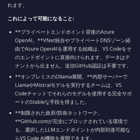
れます。
これによって可能になること:
**プライベートエンドポイント背後のAzure
OpenAI。**VNet統合やプライベートDNSゾーン経
由でAzure OpenAIを運用する組織は、VS Codeをそ
のエンドポイントに直接向けられます。データはテ
ナントから出ません。送信GitHub認証は不要です。
**オンプレミスのOllama展開。**内部サーバーで
LlamaやMistralモデルを実行するチームは、VS
Codeチャットでそれらのモデルを使用する完全サポ
ートのStableな手段を得ました。
**制限された政府/防衛ネットワーク。
**GitHub.comが完全にブロックされている環境で
も、選択したLLMエンドポイントが内部到達可能な
らVS Code AI機能を展開できます。