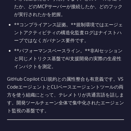
たか、どのMCPサーバーが接続したか、どのフック
が実行されたかを把握。
**コンプライアンス証拠。**規制環境ではエージェ
ントアクティビティの構造化監査ログはナイストハ
ーブではなくガバナンス要件です。
**パフォーマンスベースライン。**非AIセッション
と同じメトリクス基盤でAI支援開発の実際の生産性
インパクトを測定。
GitHub Copilot CLI規約との属性整合も有意義です。VS
CodeエージェントとCLIベースエージェントツールの両
方を使う組織にとって、テレメトリが共通言語を話しま
す。開発ツールチェーン全体で集中化されたエージェン
ト監視の基盤です。