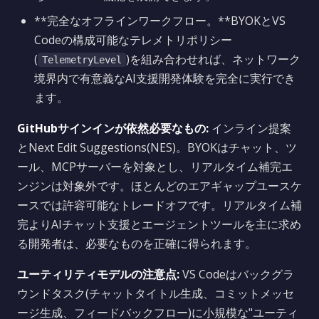
**完全なオフラインワークフロー。**BYOKとVS
Codeの構成可能なテレメトリポリシー
(
)を組み合わせれば、ネットワーク
TelemetryLevel
境界内で有意義なAI支援開発体験を完全に実行でき
ます。
GitHubサインインが依然必要なもの:
インライン提案
とNext Edit Suggestions(NES)。BYOKはチャット、ツ
ール、MCPサーバーを対象とし、リアルタイム補完エ
ンジンは対象外です。ほとんどのエアギャップユースケ
ースでは許容可能なトレードオフです。リアルタイム補
完よりAIチャット支援とエージェントツールを主に求め
る開発者は、必要なものを正確に得られます。
ユーティリティモデルの注意点:
VS Codeはバックグラ
ウンドタスク(チャットタイトル生成、コミットメッセ
ージ生成、フィードバックフロー)に小規模な"ユーティ