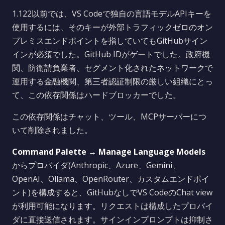
1.122以前では、VS Codeで独自の言語モデルAPIキーを
使用するには、そのキーが外部トラフィックゼロのオン
プレミスエンドポイントを指していてもGitHubサイン
インが必須でした。GitHub IDがゲートでした。政府機
関、防衛請負業者、セグメント化されたネットワークで
運用する金融機関、第三者認証制限の厳しい組織にとっ
て、この依存関係はハードブロッカーでした。
この依存関係はチャット、ツール、MCPサーバーにつ
いて削除されました。
Command Palette → Manage Language Models
からプロバイダ(Anthropic、Azure、Gemini、
OpenAI、Ollama、OpenRouter、カスタムエンドポイ
ント)を構成すると、GitHubなしでVS CodeのChat view
が利用可能になります。リクエストは構成したプロバイ
ダに直接送信されます。サインインプロンプトは抑制さ