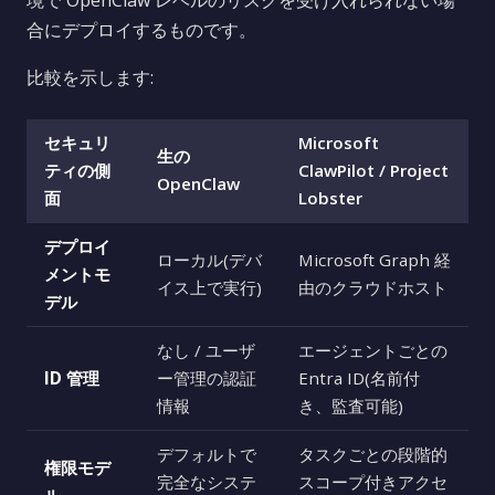
境で OpenClaw レベルのリスクを受け入れられない場
合にデプロイするものです。
比較を示します:
セキュリ
Microsoft
生の
ティの側
ClawPilot / Project
OpenClaw
面
Lobster
デプロイ
ローカル(デバ
Microsoft Graph 経
メントモ
イス上で実行)
由のクラウドホスト
デル
なし / ユーザ
エージェントごとの
ID 管理
ー管理の認証
Entra ID(名前付
情報
き、監査可能)
デフォルトで
タスクごとの段階的
権限モデ
完全なシステ
スコープ付きアクセ