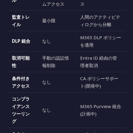
ル
ムアクセス
ス
監査トレ
人間のアクティビテ
最小限
イル
ィログから分離
M365 DLP ポリシー
DLP 統合
なし
を適用
取消可能
手動の認証情
Entra ID 経由の管
性
報削除
理者取消
条件付き
CA ポリシーサポー
なし
アクセス
ト(開発中)
コンプラ
イアンス
M365 Purview 統合
なし
ツーリン
(計画中)
グ