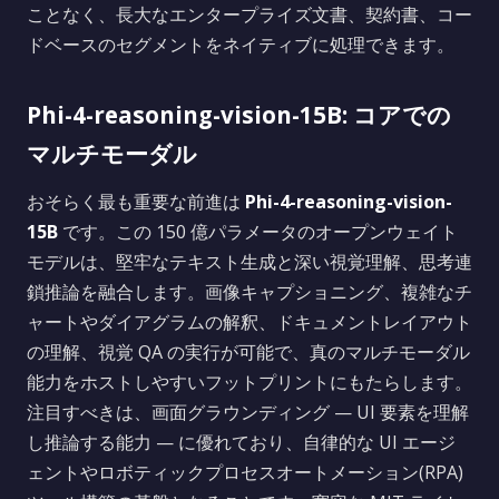
ことなく、長大なエンタープライズ文書、契約書、コー
ドベースのセグメントをネイティブに処理できます。
Phi-4-reasoning-vision-15B: コアでの
マルチモーダル
おそらく最も重要な前進は
Phi-4-reasoning-vision-
15B
です。この 150 億パラメータのオープンウェイト
モデルは、堅牢なテキスト生成と深い視覚理解、思考連
鎖推論を融合します。画像キャプショニング、複雑なチ
ャートやダイアグラムの解釈、ドキュメントレイアウト
の理解、視覚 QA の実行が可能で、真のマルチモーダル
能力をホストしやすいフットプリントにもたらします。
注目すべきは、画面グラウンディング — UI 要素を理解
し推論する能力 — に優れており、自律的な UI エージ
ェントやロボティックプロセスオートメーション(RPA)