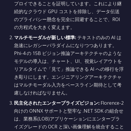
プロイできることを証明しています。これにより継
続的なクラウド GPU コストを排除し、データ伝送
のプライバシー懸念を完全に回避することで、ROI
の方程式を大きく変えます。
マルチモーダルが新しい標準:
テキストのみの AI は
急速にレガシーパラダイムになりつつあります。
Phi-4 の 15B ビジョン推論アーキテクチャのような
モデルの導入は、チャート、UI、視覚レイアウトを
リアルタイムで「見て」推論できる AI への移行を浮
き彫りにします。エンジニアリングアーキテクチャ
はマルチモーダル入力をベースライン期待として考
慮しなければなりません。
民主化されたエンタープライズビジョン:
Florence-2
向けの ONNX サポートと堅牢な .NET SDK の組合せ
は、業務系(LOB)アプリケーションにエンタープラ
イズグレードの OCR と深い画像理解を統合すること