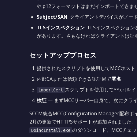
や.p12フォーマットはまだインポートできま
Subject/SAN
: クライアントデバイスがノード
TLSインスペクション
: TLSインスペクシ
があります。さもなければクライアントは証
セットアッププロセス
提供されたスクリプトを使用してMCCホスト
内部CAまたは信頼できる認証局で
署名
スクリプトを使用して**.crtを
importCert
検証
— まずMCCサーバー自身で、次にクラ
SCCM統合MCC(Configuration Manager
2月の更新でHTTPSサポートが追加されました。
のダウンロード、MCCチェ
DoincInstall.exe