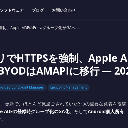
ソフトウェア
ブログ
お問い合わせ
を強制、Apple ADEのEntraグループ化がGAへ …
プリでHTTPSを強制、Apple 
BYODはAMAPIに移行 — 20
icrosoft Endpoint Manager
Endpoint Management
t’s New」更新で、ほとんど見過ごされていた3つの重要な発表を投稿
ple ADEの登録時グループ化のGA化
、そして
Android個人所有
す。