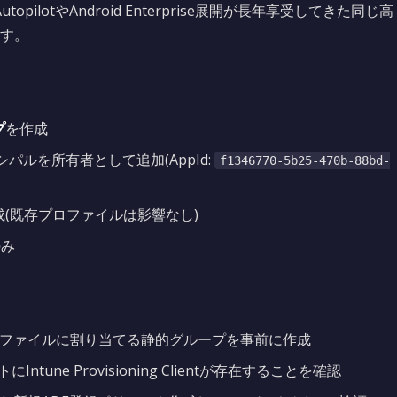
topilotやAndroid Enterprise展開が長年享受してきた同じ高
す。
プ
を作成
パルを所有者として追加(AppId:
f1346770-5b25-470b-88bd-
構成(既存プロファイルは影響なし)
のみ
プロファイルに割り当てる静的グループを事前に作成
ントにIntune Provisioning Clientが存在することを確認