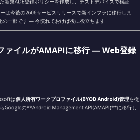
した新規ADE登録ポリシーを作成し、テストデバイスで検証
録ポリシーは今後の2606サービスリリースで新インフラに移行しま
の一部です — 今慣れておけば後に役立ちます
ファイルがAMAPIに移行 — Web登録
oftは
個人所有ワークプロファイル(BYOD Android)管理
を従
Googleの**Android Management API(AMAPI)**に移行し