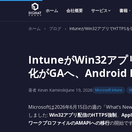
ホーム
会社概要
サービス
書籍・
ホーム
›
ブログ
›
IntuneがWin32アプリでHTTPS
IntuneがWin32ア
化がGAへ、Android 
著者 Kevin Kaminski
June 19, 2026
Microsoft Intune
M
Microsoftは2026年6月15日の週の「Wha
しました:
Win32アプリ配信のHTTPS強制
、
Ap
ワークプロファイルのAMAPIへの移行
の開始で