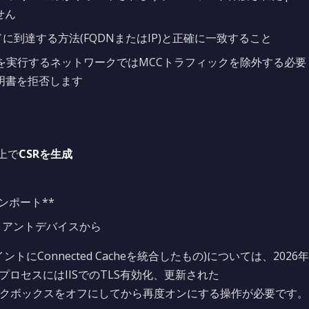
せん
に到達する方法(FQDNまたはIP)と正確に一致すること
ョンを実行するネットワークではMCCトラフィックを除外する必要
明書を拒否します
上で
CSRを生成
インポート**
イアントデバイスから
配布ポイントにConnected Cacheを統合したもの)については、2026年
プロセスにはIISでのTLS有効化、更新された
ックボックスをオフにしてから再度オンにする操作が必要です。