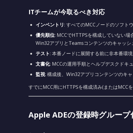
ITチームが今取るべき対応
インベントリ
: すべてのMCCノードのソフトウェ
優先順位
: MCCでHTTPSを構成していな
Win32アプリとTeamsコンテンツのキャッ
テスト
: 本番ノードに展開する前に非本番環
文書化
: MCCの運用手順とヘルプデスクドキ
監視
: 構成後、Win32アプリコンテンツの
すでにMCC用にHTTPSを構成済み(またはMC
Apple ADEの登録時グルー