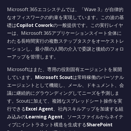
Microsoft 365エコシステムでは、「Wave 3」が自律的
なオフィスワークの約束を実現しています。この波の基
礎は
Copilot Cowork
の一般提供です。この実行レイヤ
ーは、Microsoft 365アプリケーションスイート全体に
わたる長時間実行の複数ステップタスクをオーケストレ
ーションし、最小限の人間の介入で委譲と後続のフォロ
ーアップを管理します。
Microsoftはまた、専用の役割固有エージェントを展開
しています。
Microsoft Scout
は常時稼働のパーソナル
エージェントとして機能し、メール、ドキュメント、会
議に継続的にグラウンディングしてニーズを予測しま
す。Scoutに加えて、複雑なスプレッドシート操作を実
行できる
Excel Agent
、社内スキルアップを加速する組
み込みの
Learning Agent
、ソースファイルからネイテ
ィブにイントラネット構造を生成する
SharePoint