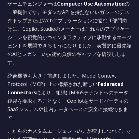
ゲームチェンジャーは
Computer Use Automation
の
一般提供です。モダンなAPIを持たないレガシーのデス
クトップまたはWebアプリケーションに悩むIT部門向
けに、Copilot Studioのメーカーはこれらのアプリケー
ションを視覚的かつインタラクティブに駆動するエージ
ェントを展開できるようになりました—実質的に最先端
のAIとレガシーの技術的負債のギャップを橋渡ししま
す。
統合機能も大きく前進しました。Model Context
Protocol（MCP）上に構築された新しい
Federated
Connectors
により、組織はM365テナントへのデータ
複製を要求することなく、Copilotをサードパーティの
SaaSシステムや社内データベースに安全に接続できま
す。
これらのカスタムエージェントの力が増すにつれて、そ