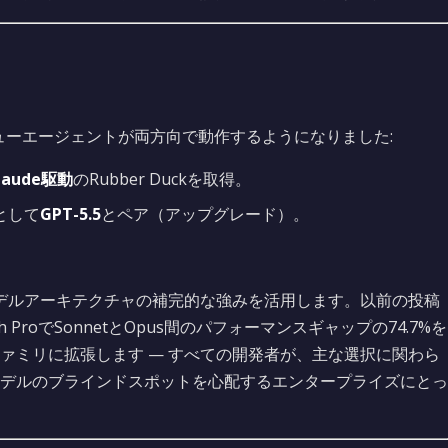
ューエージェントが両方向で動作するようになりました:
laude駆動
のRubber Duckを取得。
として
GPT-5.5
とペア（アップグレード）。
デルアーキテクチャの補完的な強みを活用します。以前の投稿
-Bench ProでSonnetとOpus間のパフォーマンスギャップの74.7%を
ァミリに拡張します — すべての開発者が、主な選択に関わら
デルのブラインドスポットを心配するエンタープライズにとっ