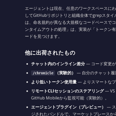
エージェントは現在、任意のワークスペースにわ
してGitHubリポジトリと組織全体でgrepス
は、命名規約が異なる大規模なコードベースでコ
ンタイムアウトの処理」は、実装が「トークン有
ードを見つけます。
他に出荷されたもの
チャット内のインライン差分
— コード変更
（実験的）
— 自分のチャット履
/chronicle
より低いトークン使用量
— よりスマートな
リモートCLIセッションのステアリング
— VS
GitHub Mobileから監視可能（実験的）。
エージェントプラグイン（プレビュー）
— 
ジされたバンドルで、マーケットプレースか