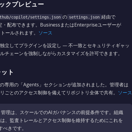
リックプレビュー
の
経由で
thub/copilot/settings.json
settings.json
布できます。BusinessまたはEnterpriseユーザーが
ンストールされます。
ソース
が独立してプラグインを設定し — 不一致とセキュリティギャッ
ルチェーンを強制しながらカスタマイズを許可できます。
レット
の専用の「Agents」セクションが追加されました。管理者は
リごとのアクセス制御を備えてリポジトリ全体で共有。
ソース
管理は、スケールでのAIガバナンスの前提条件です。組織
チームは、監査トレールとアクセス制御を維持するためにこれを
すべきです。