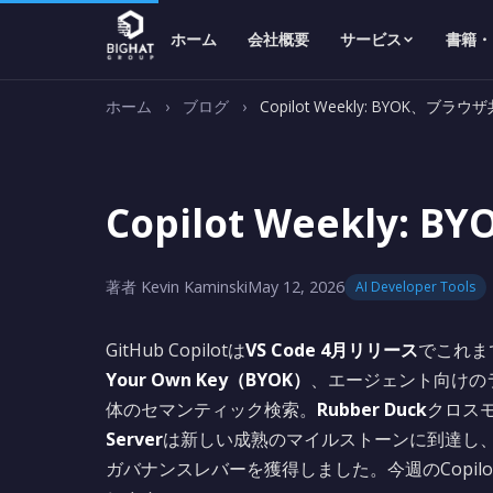
ホーム
会社概要
サービス
書籍・
ホーム
›
ブログ
›
Copilot Weekly: BYOK
Copilot Week
著者 Kevin Kaminski
May 12, 2026
AI Developer Tools
GitHub Copilotは
VS Code 4月リリース
でこれま
Your Own Key（BYOK）
、エージェント向けの
体のセマンティック検索。
Rubber Duck
クロス
Server
は新しい成熟のマイルストーンに到達し、
ガバナンスレバーを獲得しました。今週のCopilo