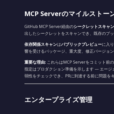
MCP Serverのマイルストー
GitHub MCP Server経由の
シークレットスキャ
出したシークレットをスキャンでき、既存のプッ
依存関係スキャン
は
パブリックプレビュー
に入り、
響を受けるパッケージ、重大度、修正バージョン
重要な理由:
これらはMCP Serverをコミッ
指定はプロダクション準備を示します — エー
弱性をチェックでき、PRに到達する前に問題を
エンタープライズ管理