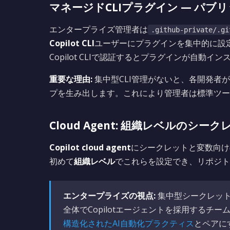
マネージドCLIプラグイン — パブ
エンタープライズ管理者は
.github-private/.gi
Copilot CLI
ユーザーにプラグインを集中的に設定・配
Copilot CLIで認証するとプラグインが自動イ
重要な理由:
集中型CLI管理がないと、各開発者
プを生み出します。これにより管理者は標準ツー
Cloud Agent: 組織レベルのシーク
Copilot cloud agent
にシークレットと変数向け
初めて
組織レベル
でこれらを設定でき、リポジト
エンタープライズの視点:
集中型シークレット
全体でCopilotエージェントを採用する
構造化されたAI自動化プラクティス
とペアに