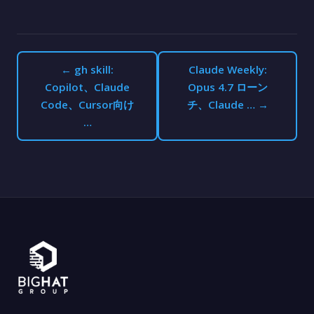
← gh skill:
Claude Weekly:
Copilot、Claude
Opus 4.7 ローン
Code、Cursor向け
チ、Claude … →
…