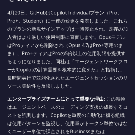
4月20日、GitHubはCopilot Individualプラン（Pro、
Pro+、Student）に一連の変更を発表しました。これら
のプランの新規サインアップは一時停止され、既存の加
入者はより厳しい使用制限に直面します。Opusモデル
はProティアから削除され（Opus 4.7はPro+専用のま
ま）、Pro+ティアはProの5倍以上の使用制限を提供す
るようになりました。同社は「エージェントワークフロ
ーがCopilotの計算需要を根本的に変えた」と指摘し、
長時間実行で並列化されたエージェントセッションのリ
ソース集約性を反映しました。
エンタープライズチームにとって重要な理由:
この転換
はエージェントベースのコーディング支援の成長するコ
ストを強調します。Copilotを重度の自動化に頼る組織
は使用パターンを監視し、使用量がトークン単位ではな
くユーザー単位で課金されるBusinessまたは