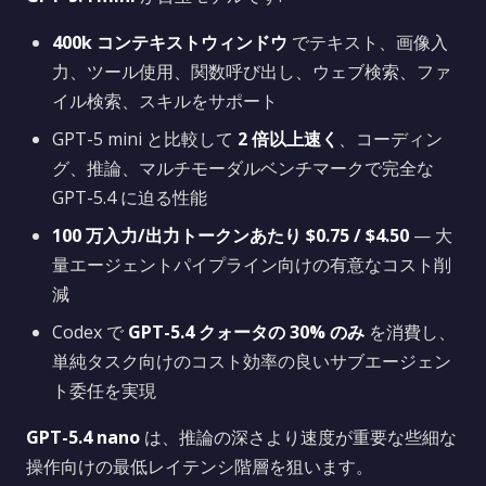
400k コンテキストウィンドウ
でテキスト、画像入
力、ツール使用、関数呼び出し、ウェブ検索、ファ
イル検索、スキルをサポート
GPT-5 mini と比較して
2 倍以上速く
、コーディン
グ、推論、マルチモーダルベンチマークで完全な
GPT-5.4 に迫る性能
100 万入力/出力トークンあたり $0.75 / $4.50
— 大
量エージェントパイプライン向けの有意なコスト削
減
Codex で
GPT-5.4 クォータの 30% のみ
を消費し、
単純タスク向けのコスト効率の良いサブエージェン
ト委任を実現
GPT-5.4 nano
は、推論の深さより速度が重要な些細な
操作向けの最低レイテンシ階層を狙います。