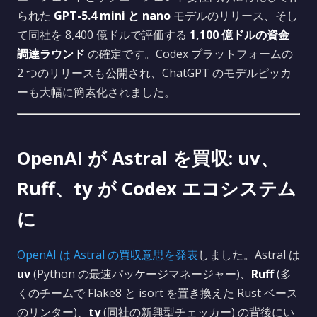
られた
GPT-5.4 mini と nano
モデルのリリース、そし
て同社を 8,400 億ドルで評価する
1,100 億ドルの資金
調達ラウンド
の確定です。Codex プラットフォームの
2 つのリリースも公開され、ChatGPT のモデルピッカ
ーも大幅に簡素化されました。
OpenAI が Astral を買収: uv、
Ruff、ty が Codex エコシステム
に
OpenAI は Astral の買収意思を発表
しました。Astral は
uv
(Python の最速パッケージマネージャー)、
Ruff
(多
くのチームで Flake8 と isort を置き換えた Rust ベース
のリンター)、
ty
(同社の新興型チェッカー) の背後にい