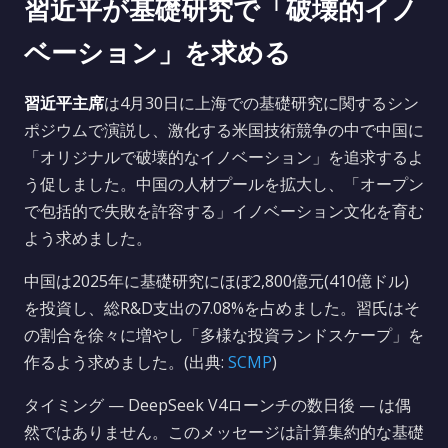
習近平が基礎研究で「破壊的イノ
ベーション」を求める
習近平主席
は4月30日に上海での基礎研究に関するシン
ポジウムで演説し、激化する米国技術競争の中で中国に
「オリジナルで破壊的なイノベーション」を追求するよ
う促しました。中国の人材プールを拡大し、「オープン
で包括的で失敗を許容する」イノベーション文化を育む
よう求めました。
中国は2025年に基礎研究にほぼ2,800億元(410億ドル)
を投資し、総R&D支出の7.08%を占めました。習氏はそ
の割合を徐々に増やし「多様な投資ランドスケープ」を
作るよう求めました。(出典:
SCMP
)
タイミング — DeepSeek V4ローンチの数日後 — は偶
然ではありません。このメッセージは計算集約的な基礎