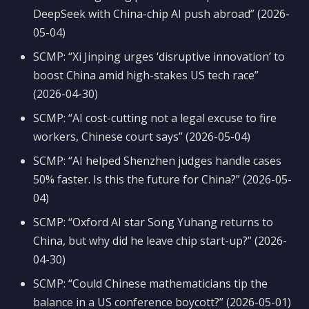
DeepSeek with China-chip AI push abroad” (2026-
05-04)
SCMP: “Xi Jinping urges ‘disruptive innovation’ to
boost China amid high-stakes US tech race”
(2026-04-30)
SCMP: “AI cost-cutting not a legal excuse to fire
workers, Chinese court says” (2026-05-04)
SCMP: “AI helped Shenzhen judges handle cases
50% faster. Is this the future for China?” (2026-05-
04)
SCMP: “Oxford AI star Song Yuhang returns to
China, but why did he leave chip start-up?” (2026-
04-30)
SCMP: “Could Chinese mathematicians tip the
balance in a US conference boycott?” (2026-05-01)