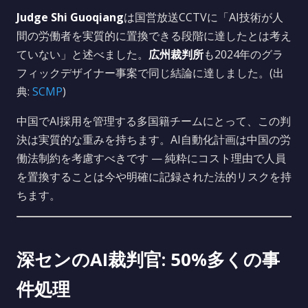
Judge Shi Guoqiang
は国営放送CCTVに「AI技術が人
間の労働者を実質的に置換できる段階に達したとは考え
ていない」と述べました。
広州裁判所
も2024年のグラ
フィックデザイナー事案で同じ結論に達しました。(出
典:
SCMP
)
中国でAI採用を管理する多国籍チームにとって、この判
決は実質的な重みを持ちます。AI自動化計画は中国の労
働法制約を考慮すべきです — 純粋にコスト理由で人員
を置換することは今や明確に記録された法的リスクを持
ちます。
深センのAI裁判官: 50%多くの事
件処理