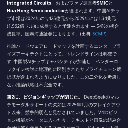
Integrated Circuits
、およびファブ運営者
SMIC
と
Hua Hong Semiconductor
が含まれます。中国AIチッ
プ市場は2024年の1,425億元から2029年には1.34兆元
(1,962億ドル)に成長すると予測されます — 54%の複合
成長率、国泰海通証券によります。(出典:
SCMP
)
推論ハードウェアロードマップを計画するエンタープラ
イズアーキテクトにとって、トレンドラインは明確で
す: 中国製AIチップキャパシティが加速し、ベンダーロ
ックイン検討に地理的に区別されたサプライチェーン選
択肢が含まれるようになりました。この二分化を考慮し
ない推論戦略は不完全です。
第2に、ビジョンギャップが閉じた。
DeepSeekのマル
チモーダルサポートの欠如は2025年1月のブレイクアウ
ト以来、競争的弱点と見なされていました。V4のビジ
ョン機能がベータに入った今、テキストと画像の組み合
わせ理解を必要とするユースケース — ドキュメント処