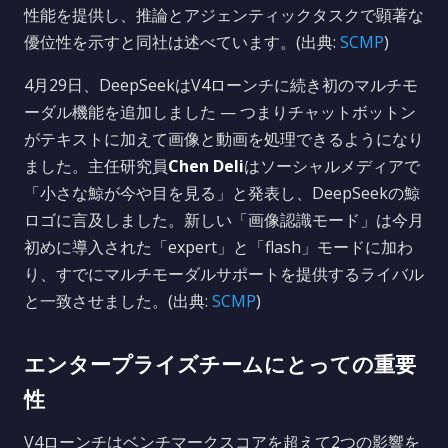
性能を提供し、推論とアジェンティックタスクで顕著な
優位性を示すと同社は述べています。(出典:
SCMP
)
4月29日、DeepSeekはV4ローンチに続き初のマルチモ
ーダル機能を追加しました — つまりチャットボットン
がテキストに加えて画像と動画を処理できるようになり
ました。主任研究員
Chen Deli
はソーシャルメディアで
「小さな鯨が今や目を見る」と発表し、DeepSeekの鯨
ロゴに言及しました。新しい「画像認識モード」は今月
初めに導入された「expert」と「flash」モードに加わ
り、すでにマルチモーダルサポートを提供するライバル
と一致させました。(出典:
SCMP
)
エンタープライズチームにとっての重要
性
V4ローンチはベンチマークスコアを超えて2つの影響を