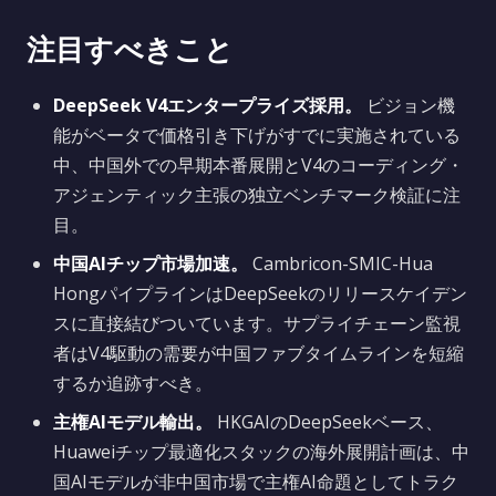
注目すべきこと
DeepSeek V4エンタープライズ採用。
ビジョン機
能がベータで価格引き下げがすでに実施されている
中、中国外での早期本番展開とV4のコーディング・
アジェンティック主張の独立ベンチマーク検証に注
目。
中国AIチップ市場加速。
Cambricon-SMIC-Hua
HongパイプラインはDeepSeekのリリースケイデン
スに直接結びついています。サプライチェーン監視
者はV4駆動の需要が中国ファブタイムラインを短縮
するか追跡すべき。
主権AIモデル輸出。
HKGAIのDeepSeekベース、
Huaweiチップ最適化スタックの海外展開計画は、中
国AIモデルが非中国市場で主権AI命題としてトラク