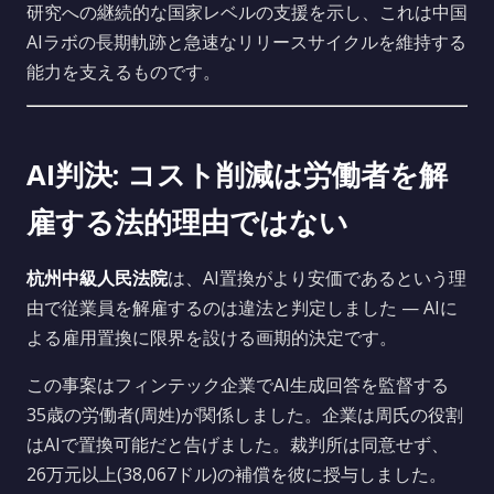
研究への継続的な国家レベルの支援を示し、これは中国
AIラボの長期軌跡と急速なリリースサイクルを維持する
能力を支えるものです。
AI判決: コスト削減は労働者を解
雇する法的理由ではない
杭州中級人民法院
は、AI置換がより安価であるという理
由で従業員を解雇するのは違法と判定しました — AIに
よる雇用置換に限界を設ける画期的決定です。
この事案はフィンテック企業でAI生成回答を監督する
35歳の労働者(周姓)が関係しました。企業は周氏の役割
はAIで置換可能だと告げました。裁判所は同意せず、
26万元以上(38,067ドル)の補償を彼に授与しました。