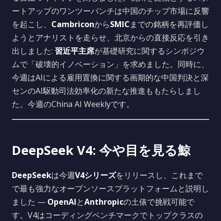
ートアップのワンツーパンチは中国のチップ市場に反響
を起こし、
Cambricon
から
SMIC
までの銘柄を再評価し
ようとアナリストを走らせ、北京からの直接反応を引き
出しました:
習近平主席
が基礎研究に関するシンポジウ
ムで「破壊的イノベーション」を求めました。同時に、
今週はAIによる雇用置換に関する画期的な中国判決と深
センのAI駆動司法効率化の新たな推進ももたらしまし
た。今週のChina AI Weeklyです。
DeepSeek V4: 今や目を見る鯨
DeepSeek
は今週
V4シリーズ
をリリースし、これまで
で最も強力なオープンソースプラットフォームと説明し
ました —
OpenAI
と
Anthropic
の土俵で挑戦可能で
す。V4はコーディングベンチマークでトップクラスの