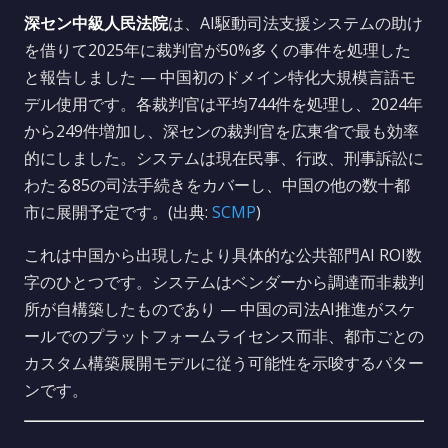
深セン中級人民法院
は、AI駆動司法支援システムの助け
を借りて2025年に裁判官が50%多くの事件を処理した
と報告しました — 中国初のドメイン特化大規模言語モ
デル使用です。各裁判官は平均744件を処理し、2024年
から249件増加し、深センの裁判官を広東省で最も効率
的にしました。システムは現在民事、行政、刑事訴訟に
わたる85の司法手続きをカバーし、中国の他の数十都
市に展開予定です。(出典:
SCMP
)
これは中国から出現したより具体的な公共部門AI ROI数
字のひとつです。システムはベンダーから調達而非裁判
所が自構築したものであり — 中国の司法AI推進がスケ
ールでのプラットフォームライセンス而非、都市ごとの
カスタム構築展開モデルに従う可能性を示唆するパター
ンです。