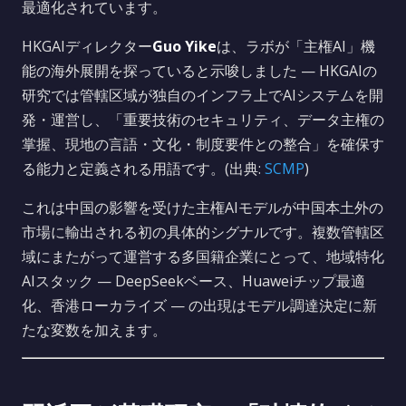
最適化されています。
HKGAIディレクター
Guo Yike
は、ラボが「主権AI」機
能の海外展開を探っていると示唆しました — HKGAIの
研究では管轄区域が独自のインフラ上でAIシステムを開
発・運営し、「重要技術のセキュリティ、データ主権の
掌握、現地の言語・文化・制度要件との整合」を確保す
る能力と定義される用語です。(出典:
SCMP
)
これは中国の影響を受けた主権AIモデルが中国本土外の
市場に輸出される初の具体的シグナルです。複数管轄区
域にまたがって運営する多国籍企業にとって、地域特化
AIスタック — DeepSeekベース、Huaweiチップ最適
化、香港ローカライズ — の出現はモデル調達決定に新
たな変数を加えます。