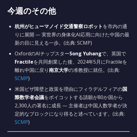
今週のその他
杭州がヒューマノイド交通警察ロボット
を市内の通
りに展開 — 実世界の身体化AI応用に向けた中国の最
新の目に見える一歩。(出典: SCMP)
OxfordのAIチップスター
Song Yuhang
で、英国で
Fractile
を共同創業した後、2024年5月にFractileを
離れ中国に戻り
南京大学
の准教授に就任。(出典:
SCMP
)
米国ビザ障壁と政策を理由にフィラデルフィアの
国
際数学者会議
をボイコットする請願が80か国から
2,300人の署名に成長 — 主催者は中国人数学者が決
定的なブロックになり得ると述べています。(出典:
SCMP
)