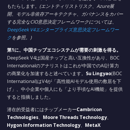
もたらします。
(エントティリストリスク、Azure展
開、モデル非依存アーキテクチャ、ガバナンスをカバー
する完全なCIO意思決定フレームワークについては、
DeepSeek V4エンタープライズ意思決定フレームワー
ク
を参照。)
第1に、中国チップエコシステムが需要の刺激を得る。
DeepSeek V4は国産チップと高い互換性があり、BOC
Internationalのアナリストはこれが中国でのAI計算力
の商業化を加速すると述べています。
Su Lingyao
(BOC
International)はV4が「高性能AIモデル使用の敷居を下
げ」、中小企業や個人にも「より手頃なAI機能」を提供
すると指摘しました。
潜在的受益者にはチップメーカー
Cambricon
Technologies
、
Moore Threads Technology
、
Hygon Information Technology
、
MetaX