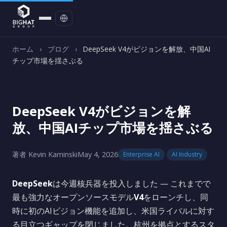
お問い合わせ
ホーム
›
ブログ
›
DeepSeek V4がビジョンを解放、中国AI
チップ市場を揺さぶる
DeepSeek V4がビジョンを解
放、中国AIチップ市場を揺さぶる
著者 Kevin Kaminski
May 4, 2026
Enterprise AI
AI Industry
DeepSeek
は今週核兵器を投入しました — これまでで
最も強力なオープンソースモデル
V4
をローンチし、同
時に初のAIビジョン機能を追加し、米国ライバルに対す
る目立つギャップを閉じました。杭州を拠点とするスタ