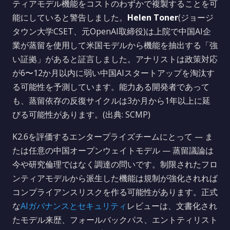
ティアモデル機能をコストのわずかで複製することを可
能にしていると警告しました。
Helen Toner
(ジョージ
タウン大学CSET、元OpenAI取締役)は上院で中国AI企
業が蒸留を使用して米国モデルから機能を抽出する「強
い証拠」があると証言しました。アナリストは政策対応
が6〜12か月以内に弱い中国AIスタートアップを淘汰す
る可能性を予測しています。能力ある開発者であって
も、蒸留依存の反復サイクルは3か月から1年以上に延
びる可能性があります。(出典: SCMP)
K2.6を評価するエンタープライズチームにとって — ま
たは任意の中国オープンウェイトモデル — 蒸留議論は
今や研究倫理ではなく調達の問いです。制限されたフロ
ンティアモデルから派生した機能は規制が強化されれば
コンプライアンスリスクを作る可能性があります。正式
な
AIガバナンスとセキュリティ
レビューは、文書化され
たモデル来歴、フォールバックパス、エントティリスト