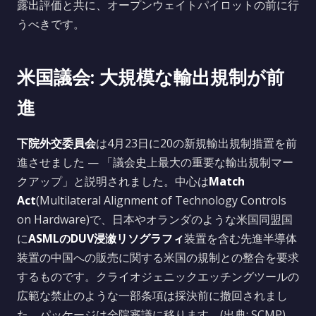
露出評価と共に、オープンウェイトパイロットの前に行
うべきです。
米国議会: 大規模な輸出規制が前
進
下院外交委員会
は4月23日に20の新規輸出規制措置を前
進させました — 「議会史上最大の重要な輸出規制マー
クアップ」と説明されました。中心は
Match
Act
(Multilateral Alignment of Technology Controls
on Hardware)で、日本やオランダのような米国同盟国
に
ASMLのDUV浸漵リソグラフィ
装置を含む先進半導体
装置の中国への販売に関する米国の規制との整合を要求
するものです。クライオジェニックエッチングツールの
広範な禁止のような一部条項は採決前に撤回されまし
た。パッケージは全院審議に移ります。(出典: SCMP)