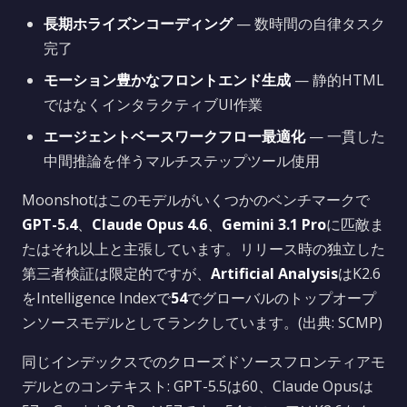
長期ホライズンコーディング
— 数時間の自律タスク
完了
モーション豊かなフロントエンド生成
— 静的HTML
ではなくインタラクティブUI作業
エージェントベースワークフロー最適化
— 一貫した
中間推論を伴うマルチステップツール使用
Moonshotはこのモデルがいくつかのベンチマークで
GPT-5.4
、
Claude Opus 4.6
、
Gemini 3.1 Pro
に匹敵ま
たはそれ以上と主張しています。リリース時の独立した
第三者検証は限定的ですが、
Artificial Analysis
はK2.6
をIntelligence Indexで
54
でグローバルのトップオープ
ンソースモデルとしてランクしています。(出典: SCMP)
同じインデックスでのクローズドソースフロンティアモ
デルとのコンテキスト: GPT-5.5は60、Claude Opusは