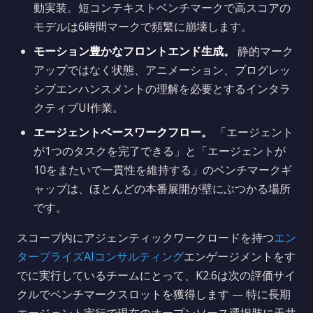
動実装。短コンテキストベンチマークで高スコアの
モデルは6時間マークで頻繁に崩壊します。
モーション豊かなフロントエンド生成。
静的マーク
アップではなく状態、アニメーション、プログレッ
シブエンハンスメントの理解を必要とするインタラ
クティブUI作業。
エージェントベースワークフロー。
「エージェント
が1つのタスクを完了できる」と「エージェントが
10をまたいで一貫性を維持する」のベンチマークギ
ャップは、ほとんどの本番展開が壁にぶつかる場所
です。
スコープ内にアジェンティックワークロードを持つ
エン
タープライズAIコンサルティング
エンゲージメントをす
でに実行しているチームにとって、K2.6は次の評価サイ
クルでベンチマークスロットを獲得します — 特に長期