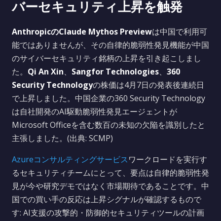
バーセキュリティ上昇を触発
AnthropicのClaude Mythos Preview
は中国で利用可
能ではありませんが、その自律的脆弱性発見機能が中国
のサイバーセキュリティ銘柄の上昇を引き起こしまし
た。
Qi An Xin
、
Sangfor Technologies
、
360
Security Technology
の株価は4月7日の発表後連続日
で上昇しました。中国企業の360 Security Technology
は自社開発のAI駆動脆弱性発見エージェントが
Microsoft Officeを含む数百の未知の欠陥を識別したと
主張しました。(出典: SCMP)
Azureコンサルティングサービス
ワークロードを実行す
るセキュリティチームにとって、要点は自律的脆弱性発
見が今や研究デモではなく市場期待であることです。中
国での買い手の反応は上昇シグナルが確認するもので
す: AI支援の攻撃的・防御的セキュリティツールの計画