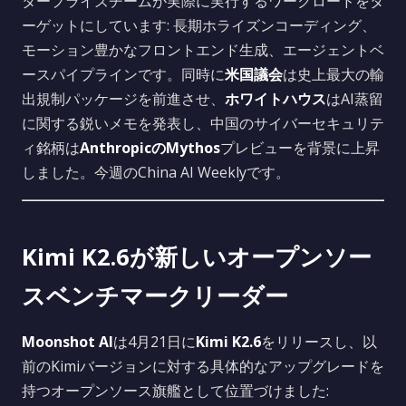
タープライズチームが実際に実行するワークロードをタ
ーゲットにしています: 長期ホライズンコーディング、
モーション豊かなフロントエンド生成、エージェントベ
ースパイプラインです。同時に
米国議会
は史上最大の輸
出規制パッケージを前進させ、
ホワイトハウス
はAI蒸留
に関する鋭いメモを発表し、中国のサイバーセキュリテ
ィ銘柄は
AnthropicのMythos
プレビューを背景に上昇
しました。今週のChina AI Weeklyです。
Kimi K2.6が新しいオープンソー
スベンチマークリーダー
Moonshot AI
は4月21日に
Kimi K2.6
をリリースし、以
前のKimiバージョンに対する具体的なアップグレードを
持つオープンソース旗艦として位置づけました: