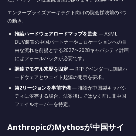
エンタープライズアーキテクト向けの院会採決前の3つ
の動き:
推論ハードウェアロードマップを監査
— ASML
DUV装置の中国パートナーやコロケーションへの自
由な流れを前提とする2027〜2028キャパシティ計画
にはフォールバックが必要です。
調達でモデル来歴を固定
— RFPでベンダーに訓練ハ
ードウェアとウェイト起源の開示を要求。
第2リージョンを事前準備
— 推論が中国製キャパシ
ティに依存する場合、法案後にではなく前に非中国
フェイルオーバーを特定。
AnthropicのMythosが中国サイ