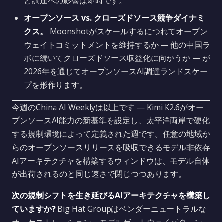
と調達への影響は即時です。
オープンソース vs. クローズドソース競争ダイナミ
クス。
Moonshotがスケールするにつれてオープン
ウェイトコミットメントを維持するか — 他の中国ラ
ボに続いてクローズドソース収益化に向かうか — が
2026年を通じてオープンソースAI調達ランドスケー
プを形作ります。
今週のChina AI Weeklyは以上です — Kimi K2.6がオー
プンソースAI能力の新基準を設定し、太平洋両岸で硬化
する規制環境によって定義された週です。任意の地域か
らのオープンソースリリースを吸収できるモデル非依存
AIアーキテクチャを構築するウィンドウは、モデル自体
が出荷されるのと同じ速さで閉じつつあります。
次の規制シフトを生き延びるAIアーキテクチャを構築し
ていますか?
Big Hat Groupはベンダーニュートラルな