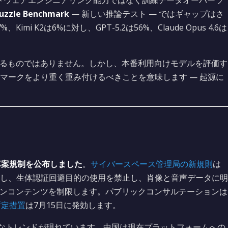
フトウェアエンジニアリング能力ではなく訓練データオーバーラ
Puzzle Benchmark
— 新しい推論テスト — ではギャップはさ
%、Kimi K2は6%に対し、GPT-5.2は56%、Claude Opus 4.6は
するものではありません。しかし、本番利用向けモデルを評価す
マークをより重く重み付けるべきことを意味します — 起源に
草案規制を公布しました
。
サイバースペース管理局の新規則
は
し、生体認証回避目的の使用を禁止し、肖像と音声データに明
オンコンテンツを制限します。パブリックコンサルテーションは
暫定措置
は7月15日に発効します。
きなトレンドが現れています。中国は現在プラットフォームへの