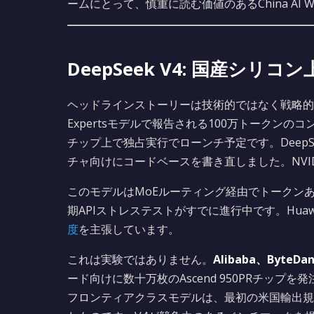
ームにとって、慎重に読む価値のあるChina AI We
DeepSeek V4: 国産シリ
ヘッドラインストーリーは技術的ではなく戦略的
Expertsモデルで報告される100万トークンの
チップ上で独占実行でローンチ予定です。DeepSeek
チャ向けにコードベースを書き直しました。NVI
このモデルはMoEルーティング経由でトークンあた
期APIストレステストがすでに進行中です。Hua
度
を主張しています。
これは実験ではありません。
Alibaba、ByteDa
ード向けに数十万枚のAscend 950PRチッ
フロンティアクラスモデルは、最初の米国輸出規