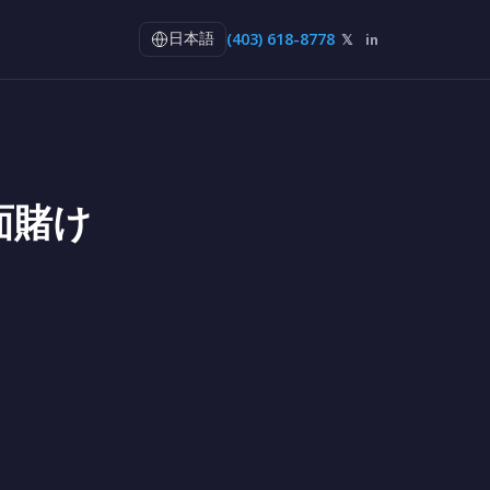
(403) 618-8778
𝕏
in
日本語
全面賭け