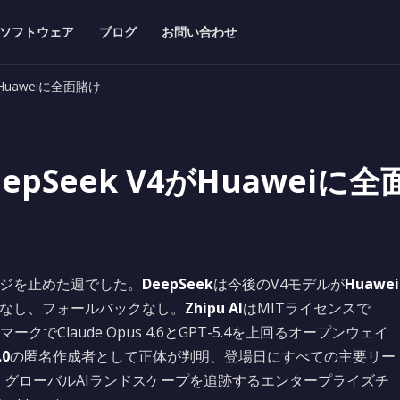
ソフトウェア
ブログ
お問い合わせ
V4がHuaweiに全面賭け
: DeepSeek V4がHuaweiに
ッジを止めた週でした。
DeepSeek
は今後のV4モデルが
Huawei
IAなし、フォールバックなし。
Zhipu AI
はMITライセンスで
Claude Opus 4.6とGPT-5.4を上回るオープンウェイ
.0
の匿名作成者として正体が判明、登場日にすべての主要リー
。グローバルAIランドスケープを追跡するエンタープライズチ