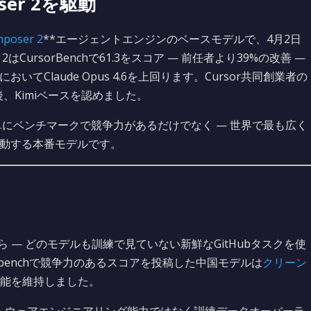
oser 2を駆動
poser 2
**エージェントエンジンのベースモデルで、4月2日
2はCursorBenchで61.3をスコア — 前任者より39%の改善 —
Claude Opus 4.6を上回ります。Cursor共同創業者の
後、Kimiベースを認めました。
5は単にベンチマークで競争力があるだけでなく — 世界で最も広く
駆動する本番モデルです。
から — どのモデルも訓練で見ていない新鮮なGitHubタスクを使
E-benchで競争力のあるスコアを投稿した中国モデルは
クリーン
能を維持しました。