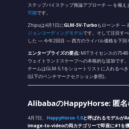
ステップバイステップ推論アプローチ — を備えます。Hug
可能
です。
Zhipuは4月1日に
GLM-5V-Turbo
もローンチ —
ジョンコーディングモデル
です。そして注目すべ
した — 今年2回目 — 西方のライバル価格を下
エンタープライズの要点:
MITライセンスの75
ウェイトランドスケープへの本格的な追加です。
チームはGLM-5.1をショートリストに入れるべき
(以下のベンチマークセクション参照)。
AlibabaのHappyHorse:
4月7日、
HappyHorse-1.0
と呼ばれるモデルがArtific
image-to-videoの両カテゴリーで即座に