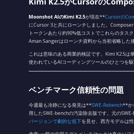
Kimi K2.5がCursorのComp
Moonshot AIのKimi K2.5
が現在**
CursorのCom
にCursor 3と共にローンチしました。Composer 
トークンあたり約90%低コストでこれらのタスクにおいて
Aman Sangerはローンチ資料から当初省略した
これは意味のある商業的検証です。Kimi K2.
使われているAIコーディングツールのひとつを
ベンチマーク信頼性の問題
今週最も冷静になる発見は**
SWE-Rebench
**
用したSWE-benchの汚染除去版です。元のSW
バージョンで劇的な低下
を見せ、西方モデルは性