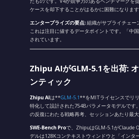
たものです。V4が競争力のあるベンチマークを
ケースを却下することがはるかに困難になります
エンタープライズの要点:
組織がサプライチェーン
これは注目に値するデータポイントです。「中国
されています。
Zhipu AIがGLM-5.1を
ンティック
Zhipu AI
は**
GLM-5.1
**をMITライセンスで
特化して設計された754Bパラメータモデルです
の反復にわたる戦略再考、セッションあたり最大6
SWE-Bench Pro
で、ZhipuはGLM-5.1がClau
デルは128Kコンテキストウィンドウと「インタ