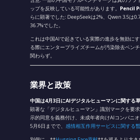
含意: 一部の中国モデルベンチマークは真のソ
ップを反映している可能性があります。
Pencil 
らに顕著でした: DeepSeekは2%、Qwen 3.5は0.7
36.7%でした。
これは中国AIで起きている実際の進歩を無効に
る際にエンタープライズチームが汚染除去ベンチ
関わらず。
業界と政策
中国は4月3日にAIデジタルヒューマンに関する
顕著な「デジタルヒューマン」識別マークを要求
示的同意を義務付け、未成年者向けAIコンパニ
5月6日までで、
感情相互作用サービスに関する
別個に、**
Hugging Face貢献
**を巡るより大