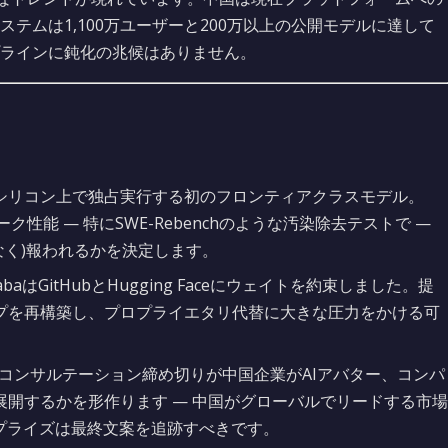
テムは1,100万ユーザーと200万以上の公開モデルに達して
ラインに鈍化の兆候はありません。
シリコン上で独占実行する初のフロンティアクラスモデル。
ンチマーク性能 — 特にSWE-Rebenchのような汚染除去テストで —
でなく)報われるかを決定します。
babaはGitHubとHugging Faceにウェイトを約束しました。提
プを再構築し、プロプライエタリ代替に大きな圧力をかける可
のコンサルテーション締め切りが中国企業がAIアバター、コンパ
開するかを形作ります — 中国がグローバルでリードする市場
プライズは最終文案を追跡すべきです。