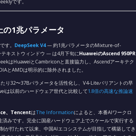
eklyです。
コン上の1兆パラメータ
です。
DeepSeek V4
— 約1兆パラメータのMixture-of-
コンテキストウィンドウ — は4月下旬に
HuaweiのAscend 950PR
はHuaweiとCambriconと直接協力し、Ascendアーキテク
DIAとAMDは明示的に除外されました。
り32〜37Bパラメータを活性化し、V4-Liteバリアントの早
weiは以前のハードウェア世代と比較して
1.8倍の高速な推論速
nce、Tencent
は
The Information
によると、本番AIワークロ
プを発注済みです。完全に国産ハードウェア上でスケールで実行する
制が打たれて以来、中国AIエコシステムが目指して構築してき