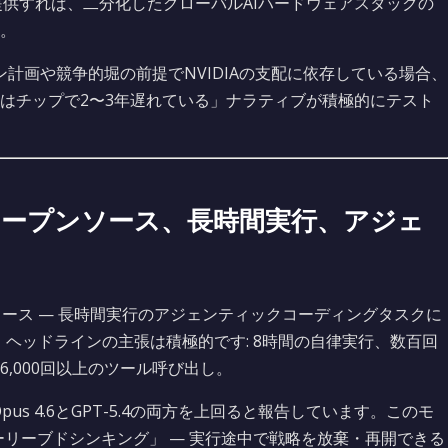
提供すれば、二分化したグローバルAIハードウェアスタックの
。
計画や競争的堀の前提でNVIDIAの支配に依存している場合、
はチップで2〜3年遅れている」ナラティブが積極的にテスト
出荷: オープンソース、長時間実行、アジェ
リリース — 長時間実行のアジェンティックコーディングタスクに
。ヘッドラインの主張は積極的です: 8時間の自律実行、数百回
,000回以上のツール呼び出し。
de Opus 4.6とGPT-5.4の両方を上回ると報告しています。このモ
ーリーブドシンキング」 — 実行途中で戦略を放棄・再開できる