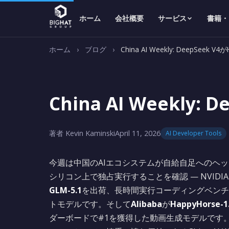
ホーム
会社概要
サービス
書籍・
ホーム
›
ブログ
›
China AI Weekly: DeepSeek 
China AI Weekly
著者 Kevin Kaminski
April 11, 2026
AI Developer Tools
今週は中国のAIエコシステムが自給自足へのヘ
シリコン上で独占実行することを確認 — NVID
GLM-5.1
を出荷、長時間実行コーディングベンチマークで
トモデルです。そして
Alibaba
が
HappyHorse-1
ダーボードで#1を獲得した動画生成モデルです