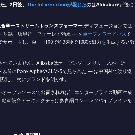
た。2日後、
The Informationが報じた
のは
Alibaba
が背後に
統合単一ストリームトランスフォーマー
(ディフュージョンでは
— 対話、環境音、フォーレイ効果 — を
単一フォワードパス
で
ポートし、単一H100で約38秒で1080p出力を生成すると報
れていません。Alibabaはオープンソースリリースが「近
にPony AlphaやGLM-5で見られた — は中国AIで繰り返
で証明し、次にブランドを明かす。
ェイトがオープンソースで出荷されれば、エンタープライズ動画生成
-動画統合アーキテクチャは多言語コンテンツパイプラインを