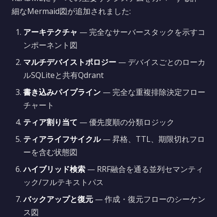
細なMermaid図が追加されました:
アーキテクチャ
— 完全なサーバースタックを示すコ
ンポーネント図
マルチデバイストポロジー
— デバイスごとのローカ
ルSQLiteと共有Qdrant
書き込みパイプライン
— 完全な重複排除決定フロー
チャート
ティア割り当て
— 優先度順の分類ロジック
ティアライフサイクル
— 昇格、TTL、期限切れフロ
ーを含む状態図
ハイブリッド検索
— RRF融合を通る並列セマンティ
ック/フルテキストパス
バックアップと復元
— 作成・復元フローのシーケン
ス図