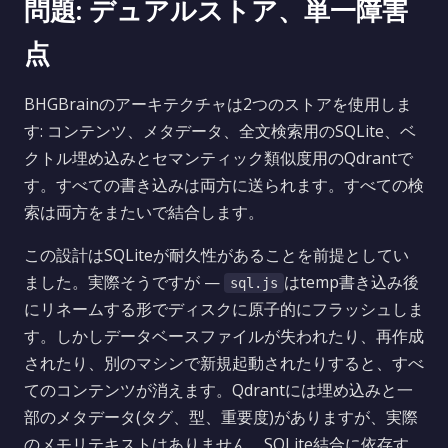
問題: デュアルストア、単一障害
点
BHGBrainのアーキテクチャは2つのストアを使用しま
す: コンテンツ、メタデータ、全文検索用のSQLite、ベ
クトル埋め込みとセマンティック類似度用のQdrantで
す。すべての書き込みは両方に送られます。すべての検
索は両方をまたいで結合します。
この設計はSQLiteが耐久性があることを前提としてい
ました。実際そうですが —
はtemp書き込み後
sql.js
にリネームする形でディスクに原子的にフラッシュしま
す。しかしデータベースファイルが失われたり、再作成
されたり、別のマシンで新規起動されたりすると、すべ
てのコンテンツが消えます。Qdrantには埋め込みと一
部のメタデータ(タグ、型、重要度)がありますが、実際
のメモリテキストはありません。SQLite結合に依存す