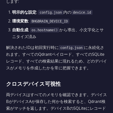
します:
明示的な設定
:
内の
config.json
device.id
環境変数
:
BHGBRAIN_DEVICE_ID
自動生成
:
から導出、小文字化とサ
os.hostname()
ニタイズ済み
解決されたIDは初回実行時に
に永続化さ
config.json
れます。すべてのQdrantペイロード、すべてのSQLite
レコード、すべての検索結果に現れるため、どのデバイ
スがメモリを作成したかを常に把握できます。
クロスデバイス可視性
両デバイスはすべてのメモリを確認できます。デバイス
BがデバイスAが保存した何かを検索すると、Qdrant検
索がマッチを返します。デバイスBのSQLiteにレコード