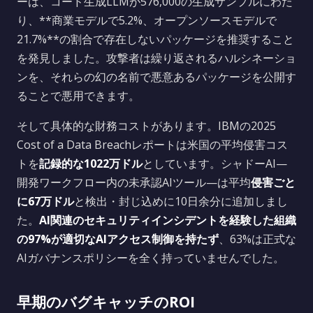
ーは、コード生成LLMが576,000の生成サンプルにわた
り、**商業モデルで5.2%、オープンソースモデルで
21.7%**の割合で存在しないパッケージを推奨すること
を発見しました。攻撃者は繰り返されるハルシネーショ
ンを、それらの幻の名前で悪意あるパッケージを公開す
ることで悪用できます。
そして具体的な財務コストがあります。IBMの2025
Cost of a Data Breachレポートは米国の平均侵害コス
トを
記録的な1022万ドル
としています。シャドーAI—
開発ワークフロー内の未承認AIツール—は平均
侵害ごと
に67万ドル
と検出・封じ込めに10日余分に追加しまし
た。
AI関連のセキュリティインシデントを経験した組織
の97%が適切なAIアクセス制御を持たず
、63%は正式な
AIガバナンスポリシーを全く持っていませんでした。
早期のバグキャッチのROI