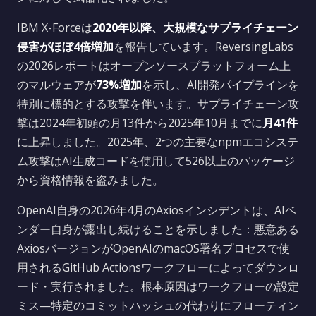
IBM X-Forceは
2020年以降、大規模なサプライチェーン
侵害がほぼ4倍増加
を報告しています。ReversingLabs
の2026レポートはオープンソースプラットフォーム上
のマルウェアが
73%増加
を示し、AI開発パイプラインを
特別に標的とする攻撃を伴います。サプライチェーン攻
撃は2024年初頭の月13件から2025年10月までに
月41件
に上昇しました。2025年、2つの主要なnpmエコシステ
ム攻撃はAI生成コードを使用して526以上のパッケージ
から資格情報を盗みました。
OpenAI自身の2026年4月のAxiosインシデントは、AIベ
ンダー自身が露出し続けることを示しました：悪意ある
AxiosバージョンがOpenAIのmacOS署名プロセスで使
用されるGitHub Actionsワークフローによってダウンロ
ード・実行されました。根本原因はワークフローの設定
ミス—特定のコミットハッシュの代わりにフローティン