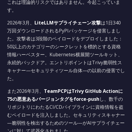
これは理論的リスクではありません。今起こっていま
す。
2026年3月、
LiteLLMサプライチェーン攻撃
は1日340
万回ダウンロードされるPyPIパッケージを侵害しまし
た。攻撃者は3段階のペイロードをデプロイしました：
50以上のカテゴリーのシークレットを標的とする資格
情報ハーベスター、Kubernetes横展開ツールキット、
永続的バックドア。エントリポイントはTrivy脆弱性ス
キャナー—セキュリティツール自体—の以前の侵害でし
た。
また2026年3月、
TeamPCPはTrivy GitHub Actionに
75の悪意あるバージョンタグをforce-push
し、数千の
リポジトリにわたるCI/CDパイプラインに資格情報を盗
むペイロードを注入しました。セキュリティスキャナー
—脆弱性を検出するためのツール—がAIサプライチェー
ンに対して武器化されました。