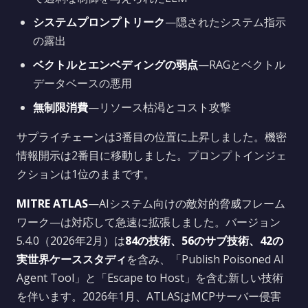
システムプロンプトリーク
—隠されたシステム指示
の露出
ベクトルとエンベディングの弱点
—RAGとベクトル
データベースの悪用
無制限消費
—リソース枯渇とコスト攻撃
サプライチェーンは3番目の位置に上昇しました。機密
情報開示は2番目に移動しました。プロンプトインジェ
クションは1位のままです。
MITRE ATLAS
—AIシステム向けの敵対的脅威フレーム
ワーク—は対応して急速に拡張しました。バージョン
5.4.0（2026年2月）は
84の技術、56のサブ技術、42の
実世界ケーススタディ
を含み、「Publish Poisoned AI
Agent Tool」と「Escape to Host」を含む新しい技術
を伴います。2026年1月、ATLASはMCPサーバー侵害