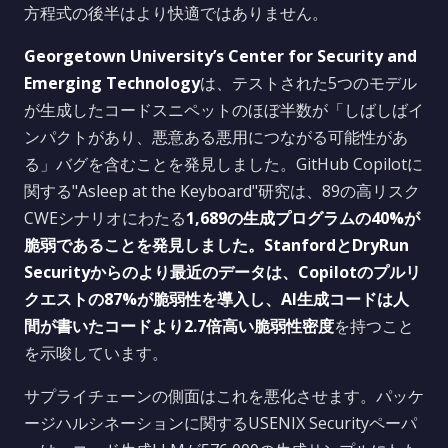
方程式の後半はより快適ではありません。
Georgetown University’s Center for Security and
Emerging Technology
は、テストされた5つのモデル
が生成したコードスニペットのほぼ半数が「しばしばイ
ンパクトがあり、悪意ある悪用につながる可能性があ
る」バグを含むことを発見しました。GitHub Copilotに
関する"Asleep at the Keyboard"研究は、89の高リスク
CWEシナリオにわたる
1,689の生成プログラムの40%
が
脆弱であることを発見しました。StanfordとDryRun
Securityからのより最近のデータは、
Copilotのプルリ
クエストの87%が脆弱性を導入
し、AI生成コードは人
間が書いたコードより
2.7倍高い脆弱性密度
を持つこと
を示唆しています。
サプライチェーンの側面はこれを悪化させます。パッケ
ージハルシネーションに関するUSENIX Securityペーパ