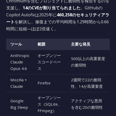
Chromiumを含むプロジェクトに脆弱性を報告するのを
支援し、
14のCVEが割り当てられました
。GitHubの
Copilot Autofixは2025年に
460,258のセキュリティアラ
ート
を解決し、修復までの平均時間を1.29時間から0.66
時間に短縮—ほぼ2倍速く。
ツール
範囲
主要な発見
Anthropic
オープンソー
500以上の高重要度
Claude
スコードベー
の脆弱性
Opus 4.6
ス
Mozilla +
2週間で22の脆弱
Firefox
Claude
性、14が高重要度
オープンソー
Google
アクティブな悪用
ス（SQLite、
Big Sleep
を含む20の脆弱性
FFmpeg）