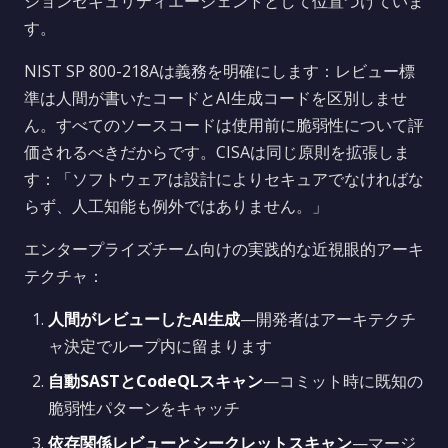
ションセキュリティエージェントとして位置づけていま
す。
NIST SP 800-218Aは義務を明確にします：レビュー標
準は人間が書いたコードとAI生成コードを区別しませ
ん。すべてのソースコードは使用前に脆弱性について評
価されるべきだからです。CISAは同じ原則を拡張しま
す：「ソフトウェアは設計によりセキュアでなければな
らず、人工知能も例外ではありません。」
エンタープライズチーム向けの実践的な近視眼的アーキ
テクチャ：
人間がレビューしたAI生成
—開発者はアーキテクチ
ャ決定でループ内に留まります
自動SASTとCodeQLスキャン
—コミット時に既知の
脆弱性パターンをキャッチ
依存関係レビューとシークレットスキャン
—マージ