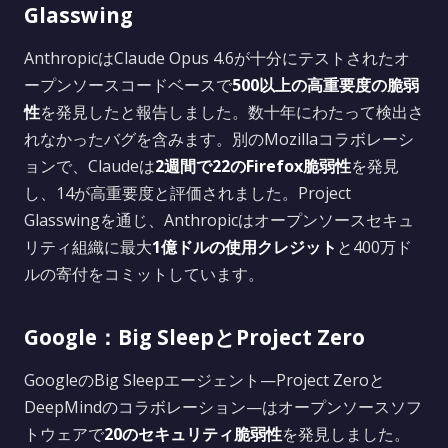
Glasswing
AnthropicはClaude Opus 4.6が十分にテストされたオ
ープンソースコードベースで
500以上の高重要度の脆弱
性
を発見したと報告しました。数十年にわたって検出さ
れなかったバグを含みます。別のMozillaコラボレーシ
ョンで、Claudeは
2週間で22のFirefox脆弱性
を発見
し、14が高重要度と評価されました。Project
Glasswingを通じ、Anthropicはオープンソースセキュ
リティ組織に最大
1億ドルの使用クレジット
と400万ド
ルの寄付をコミットしています。
Google：Big SleepとProject Zero
GoogleのBig Sleepエージェント—Project Zeroと
DeepMindのコラボレーション—はオープンソースソフ
トウェアで
20のセキュリティ脆弱性
を発見しました。