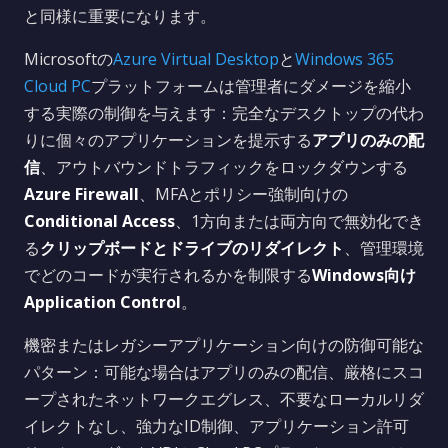
と同様に重要になります。
Microsoftの
Azure Virtual Desktop
と
Windows 365
Cloud PC
プラットフォームは管理者にダメージを縮小
する実際の制御を与えます：完全なデスクトップの代わ
りに個々のアプリケーションを提示する
アプリのみの配
信
、アウトバウンドトラフィックをロックダウンする
Azure Firewall
、MFAとポリシー強制向けの
Conditional Access
、1方向または両方向で無効化でき
る
クリップボードとドライブのリダイレクト
、管理環境
でどのコードが実行されるかを制限する
Windows向け
Application Control
。
機密またはレガシーアプリケーション向けの防御可能な
パターン：可能な場合はアプリのみの配信、厳格にスコ
ープされたネットワークエグレス、不要なローカルリダ
イレクトなし、強力なID制御、アプリケーション許可