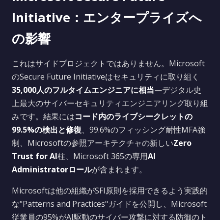
Initiative：エンタープライズへ
の影響
これはサイドプロジェクトではありません。Microsoft
のSecure Future Initiativeはセキュリティに取り組く
35,000人のフルタイムエンジニアに相当
—デジタル史
上最大のサイバーセキュリティエンジニアリング取り組
みです。結果には
コード内のライブシークレットの
99.5%の検出と修復
、99.6%のフィッシング耐性MFA強
制、Microsoftの参照アーキテクチャの新しい
Zero
Trust for AI
柱、Microsoft 365の専用
AI
Administratorロール
が含まれます。
Microsoftは他の組織がSFI原則を採用できるよう実践的
な"Patterns and Practices"ガイドを公開し、Microsoft
従業員の95%がAI駆動のサイバー攻撃に対する防御のト