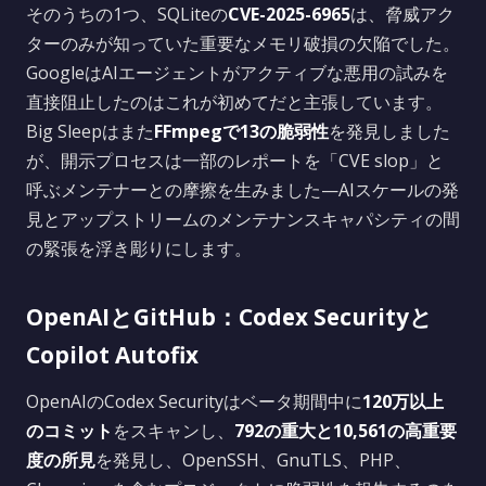
そのうちの1つ、SQLiteの
CVE-2025-6965
は、脅威アク
ターのみが知っていた重要なメモリ破損の欠陥でした。
GoogleはAIエージェントがアクティブな悪用の試みを
直接阻止したのはこれが初めてだと主張しています。
Big Sleepはまた
FFmpegで13の脆弱性
を発見しました
が、開示プロセスは一部のレポートを「CVE slop」と
呼ぶメンテナーとの摩擦を生みました—AIスケールの発
見とアップストリームのメンテナンスキャパシティの間
の緊張を浮き彫りにします。
OpenAIとGitHub：Codex Securityと
Copilot Autofix
OpenAIのCodex Securityはベータ期間中に
120万以上
のコミット
をスキャンし、
792の重大と10,561の高重要
度の所見
を発見し、OpenSSH、GnuTLS、PHP、