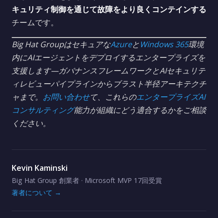
キュリティ制御を通じて故障をより良くコンテインする
チームです。
Big Hat Groupはセキュアな
Azure
と
Windows 365
環境
内にAIエージェントをデプロイするエンタープライズを
支援します—ガバナンスフレームワークとAIセキュリテ
ィレビューパイプラインからブラスト半径アーキテクチ
ャまで。
お問い合わせ
て、これらの
エンタープライズAI
コンサルティング
能力が組織にどう適合するかをご相談
ください。
Kevin Kaminski
Big Hat Group 創業者 · Microsoft MVP 17回受賞
著者について →