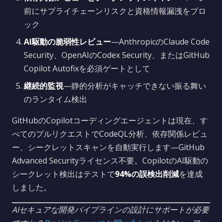
前にサプライチェーンリスクと資格情報漏洩をブロ
ック
AI駆動の脆弱性レビュー
—AnthropicのClaude Code
Security、OpenAIのCodex Security、またはGitHub
Copilot Autofixを必須ゲートとして
継続的監視
—静的分析がキャッチできない振る舞い
のランタイム検出
GitHubのCopilotコーディングエージェントは現在、す
べてのプルリクエストでCodeQL分析、依存関係レビュ
ー、シークレットスキャンを自動実行します—GitHub
Advanced Securityライセンス不要。CopilotのAI駆動の
シークレット検出はテストで
94%の誤検出削減
を達成
しました。
AIセキュアな開発パイプラインの設計にサポートが必要